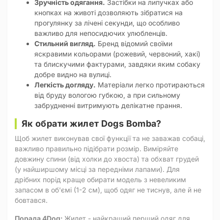
Зручність одягання.
Застібки на липучках або
кнопках на животі дозволяють зібратися на
прогулянку за лічені секунди, що особливо
важливо для непосидючих улюбленців.
Стильний вигляд.
Бренд відомий своїми
яскравими кольорами (рожевий, червоний, хакі)
та блискучими фактурами, завдяки яким собаку
добре видно на вулиці.
Легкість догляду.
Матеріали легко протираються
від бруду вологою губкою, а при сильному
забрудненні витримують делікатне прання.
Як обрати жилет Dogs Bomba?
Щоб жилет виконував свої функції та не заважав собаці,
важливо правильно підібрати розмір. Виміряйте
довжину спини (від холки до хвоста) та обхват грудей
(у найширшому місці за передніми лапами). Для
дрібних порід краще обирати модель з невеликим
запасом в об'ємі (1-2 см), щоб одяг не тиснув, але й не
бовтався.
Порада 4Dog:
Жилет - найкращий перший одяг для