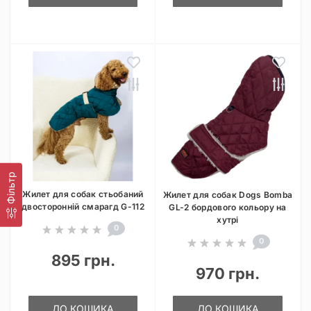
Фільтр
Жилет для собак стьобаний
Жилет для собак Dogs Bomba
двосторонній смарагд G-112
GL-2 бордового кольору на
хутрі
0
0
895 грн.
970 грн.
ДО КОШИКА
ДО КОШИКА