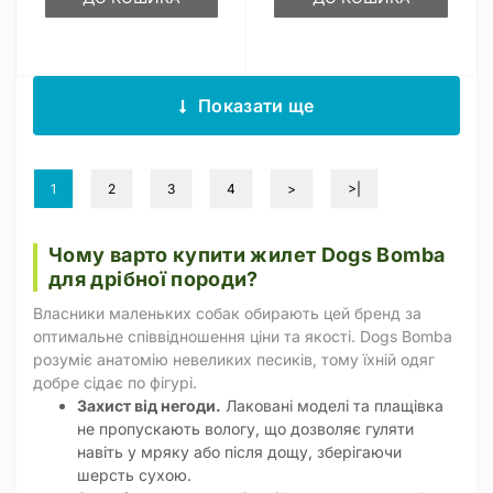
Показати ще
1
2
3
4
>
>|
Чому варто купити жилет Dogs Bomba
для дрібної породи?
Власники маленьких собак обирають цей бренд за
оптимальне співвідношення ціни та якості. Dogs Bomba
розуміє анатомію невеликих песиків, тому їхній одяг
добре сідає по фігурі.
Захист від негоди.
Лаковані моделі та плащівка
не пропускають вологу, що дозволяє гуляти
навіть у мряку або після дощу, зберігаючи
шерсть сухою.