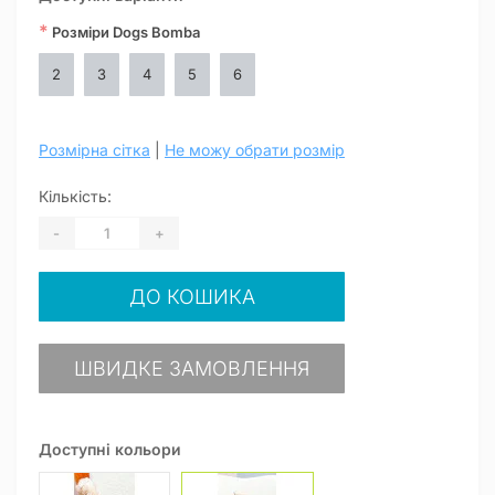
*
Розміри Dogs Bomba
2
3
4
5
6
Розмірна сітка
|
Не можу обрати розмір
Кількість:
-
+
ДО КОШИКА
ШВИДКЕ ЗАМОВЛЕННЯ
Доступні кольори