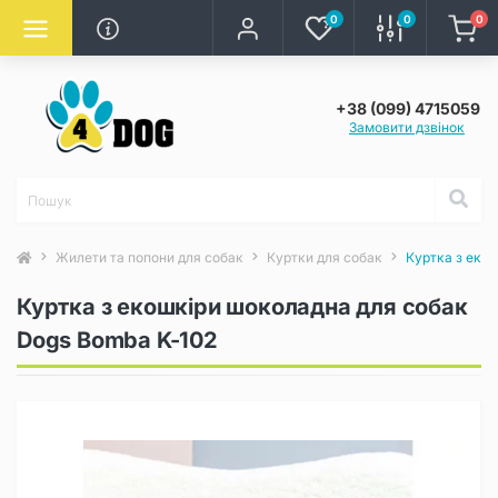
0
0
0
+38 (099) 4715059
Замовити дзвінок
Жилети та попони для собак
Куртки для собак
Куртка з еко
Куртка з екошкіри шоколадна для собак
Dogs Bomba K-102