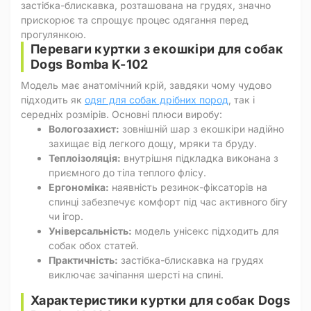
застібка-блискавка, розташована на грудях, значно
прискорює та спрощує процес одягання перед
прогулянкою.
Переваги куртки з екошкіри для собак
Dogs Bomba K-102
Модель має анатомічний крій, завдяки чому чудово
підходить як
одяг для собак дрібних пород
, так і
середніх розмірів. Основні плюси виробу:
Вологозахист:
зовнішній шар з екошкіри надійно
захищає від легкого дощу, мряки та бруду.
Теплоізоляція:
внутрішня підкладка виконана з
приємного до тіла теплого флісу.
Ергономіка:
наявність резинок-фіксаторів на
спинці забезпечує комфорт під час активного бігу
чи ігор.
Універсальність:
модель унісекс підходить для
собак обох статей.
Практичність:
застібка-блискавка на грудях
виключає зачіпання шерсті на спині.
Характеристики куртки для собак Dogs