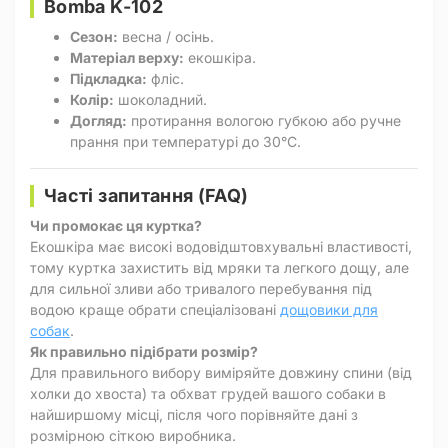
Bomba K-102
Сезон:
весна / осінь.
Матеріал верху:
екошкіра.
Підкладка:
фліс.
Колір:
шоколадний.
Догляд:
протирання вологою губкою або ручне
прання при температурі до 30°C.
Часті запитання (FAQ)
Чи промокає ця куртка?
Екошкіра має високі водовідштовхувальні властивості,
тому куртка захистить від мряки та легкого дощу, але
для сильної зливи або тривалого перебування під
водою краще обрати спеціалізовані
дощовики для
собак
.
Як правильно підібрати розмір?
Для правильного вибору виміряйте довжину спини (від
холки до хвоста) та обхват грудей вашого собаки в
найширшому місці, після чого порівняйте дані з
розмірною сіткою виробника.