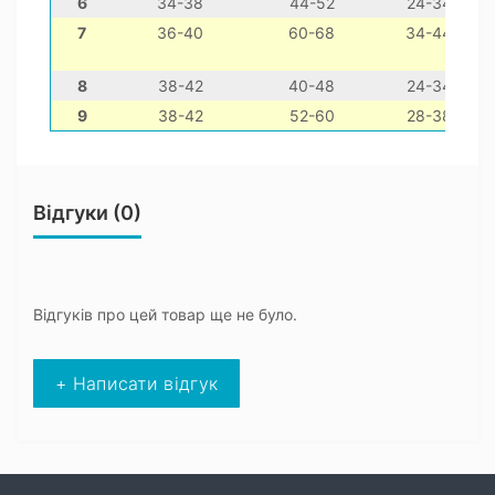
6
34-38
44-52
24-34
7
36-40
60-68
34-44
8
38-42
40-48
24-34
9
38-42
52-60
28-38
Відгуки (0)
Відгуків про цей товар ще не було.
+ Написати відгук