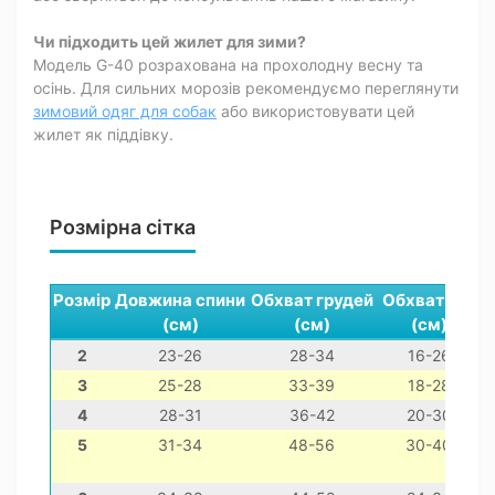
Чи підходить цей жилет для зими?
Модель G-40 розрахована на прохолодну весну та
осінь. Для сильних морозів рекомендуємо переглянути
зимовий одяг для собак
або використовувати цей
жилет як піддівку.
Розмірна сітка
Розмір
Довжина спини
Обхват грудей
Обхват шиї
(см)
(см)
(см)
2
23-26
28-34
16-26
3
25-28
33-39
18-28
4
28-31
36-42
20-30
5
31-34
48-56
30-40