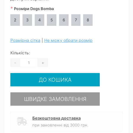
*
Розміри Dogs Bomba
2
3
4
5
6
7
8
Розмірна сітка
|
Не можу обрати розмір
Кількість:
-
+
ДО КОШИКА
ШВИДКЕ ЗАМОВЛЕННЯ
Безкоштовна доставка
при замовленні від 3000 грн.