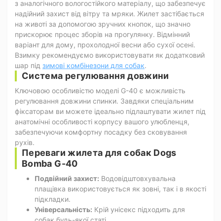
з аналогічного вологостійкого матеріалу, що забезпечує
надійний захист від вітру та мряки. Жилет застібається
на животі за допомогою зручних кнопок, що значно
прискорює процес зборів на прогулянку. Відмінний
варіант для дому, прохолодної весни або сухої осені.
Взимку рекомендуємо використовувати як додатковий
шар під
зимові комбінезони для собак
.
Система регулювання довжини
Ключовою особливістю моделі G-40 є можливість
регулювання довжини спинки. Завдяки спеціальним
фіксаторам ви можете ідеально підлаштувати жилет під
анатомічні особливості корпусу вашого улюбленця,
забезпечуючи комфортну посадку без сковування
рухів.
Переваги жилета для собак Dogs
Bomba G-40
Подвійний захист:
Водовідштовхувальна
плащівка використовується як зовні, так і в якості
підкладки.
Універсальність:
Крій унісекс підходить для
собак будь-якої статі.