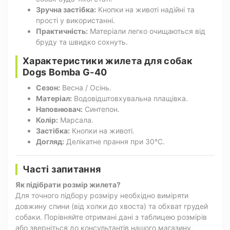
Зручна застібка:
Кнопки на животі надійні та
прості у використанні.
Практичність:
Матеріали легко очищаються від
бруду та швидко сохнуть.
Характеристики жилета для собак
Dogs Bomba G-40
Сезон:
Весна / Осінь.
Матеріал:
Водовідштовхувальна плащівка.
Наповнювач:
Синтепон.
Колір:
Марсала.
Застібка:
Кнопки на животі.
Догляд:
Делікатне прання при 30°C.
Часті запитання
Як підібрати розмір жилета?
Для точного підбору розміру необхідно виміряти
довжину спини (від холки до хвоста) та обхват грудей
собаки. Порівняйте отримані дані з таблицею розмірів
або зверніться до консультантів нашого магазину.