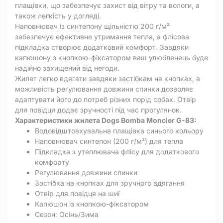
плащівки, що забезпечує захист від вітру та вологи, а
також легкість у догляді.
Наповнювач із синтепону щільністю 200 г/м²
забезпечує ефективне утримання тепла, а флісова
підкладка створює додатковий комфорт. Завдяки
капюшону з кнопкою-фіксатором ваш улюбленець буде
надійно захищений від негоди.
Жилет легко вдягати завдяки застібкам на кнопках, а
можливість регулювання довжини спинки дозволяє
адаптувати його до потреб різних порід собак. Отвір
для повідця додає зручності під час прогулянок.
Характеристики жилета Dogs Bomba Moncler G-83:
Водовідштовхувальна плащівка синього кольору
Наповнювач синтепон (200 г/м²) для тепла
Підкладка з утеплювача флісу для додаткового
комфорту
Регулювання довжини спинки
Застібка на кнопках для зручного вдягання
Отвір для повідця на шиї
Капюшон із кнопкою-фіксатором
Сезон: Осінь/Зима