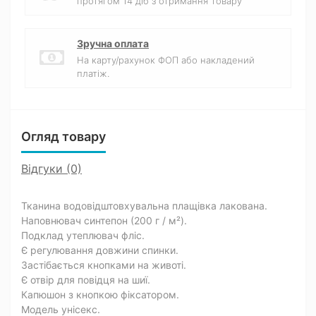
протягом 14 діб з отримання товару
Зручна оплата
На карту/рахунок ФОП або накладений
платіж.
Огляд товару
Відгуки (0)
Тканина водовідштовхувальна плащівка лакована.
Наповнювач синтепон (200 г / м²).
Подклад утеплювач фліс.
Є регулювання довжини спинки.
Застібається кнопками на животі.
Є отвір для повідця на шиї.
Капюшон з кнопкою фіксатором.
Модель унісекс.