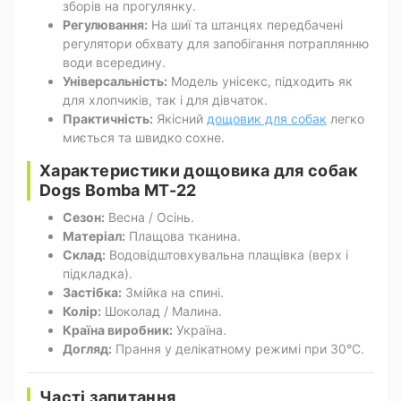
зборів на прогулянку.
Регулювання:
На шиї та штанцях передбачені
регулятори обхвату для запобігання потраплянню
води всередину.
Універсальність:
Модель унісекс, підходить як
для хлопчиків, так і для дівчаток.
Практичність:
Якісний
дощовик для собак
легко
миється та швидко сохне.
Характеристики дощовика для собак
Dogs Bomba MT-22
Сезон:
Весна / Осінь.
Матеріал:
Плащова тканина.
Склад:
Водовідштовхувальна плащівка (верх і
підкладка).
Застібка:
Змійка на спині.
Колір:
Шоколад / Малина.
Країна виробник:
Україна.
Догляд:
Прання у делікатному режимі при 30°C.
Часті запитання