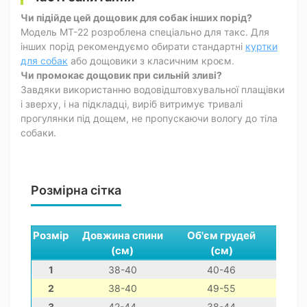
Чи підійде цей дощовик для собак інших порід?
Модель MT-22 розроблена спеціально для такс. Для
інших порід рекомендуємо обирати стандартні
куртки
для собак
або дощовики з класичним кроєм.
Чи промокає дощовик при сильній зливі?
Завдяки використанню водовідштовхувальної плащівки
і зверху, і на підкладці, виріб витримує тривалі
прогулянки під дощем, не пропускаючи вологу до тіла
собаки.
Розмірна сітка
Розмір
Довжина спини
Об'єм грудей
Обхв
(см)
(см)
(
1
38-40
40-46
30
2
38-40
49-55
35
3
42-44
38-44
35