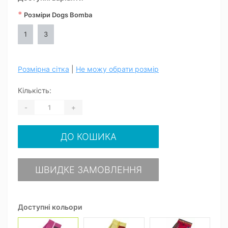
*
Розміри Dogs Bomba
1
3
Розмірна сітка
|
Не можу обрати розмір
Кількість:
-
+
ДО КОШИКА
ШВИДКЕ ЗАМОВЛЕННЯ
Доступні кольори