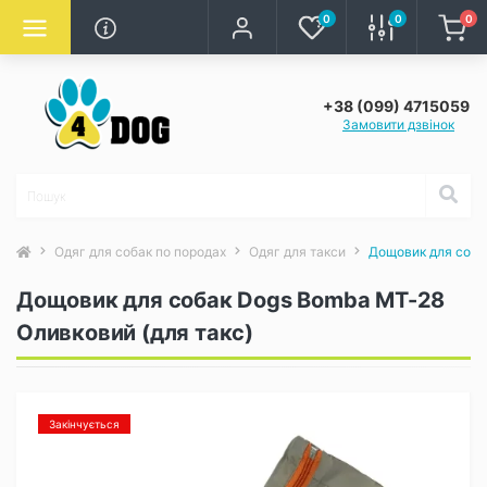
0
0
0
+38 (099) 4715059
Замовити дзвінок
Одяг для собак по породах
Одяг для такси
Дощовик для соба
Дощовик для собак Dogs Bomba MT-28
Оливковий (для такс)
Закінчується