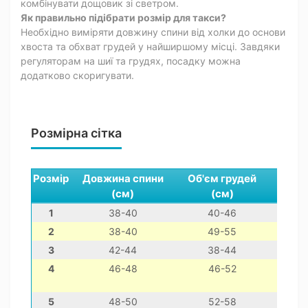
комбінувати дощовик зі светром.
Як правильно підібрати розмір для такси?
Необхідно виміряти довжину спини від холки до основи
хвоста та обхват грудей у найширшому місці. Завдяки
регуляторам на шиї та грудях, посадку можна
додатково скоригувати.
Розмірна сітка
Розмір
Довжина спини
Об'єм грудей
Обхв
(см)
(см)
(
1
38-40
40-46
30
2
38-40
49-55
35
3
42-44
38-44
35
4
46-48
46-52
35
5
48-50
52-58
40