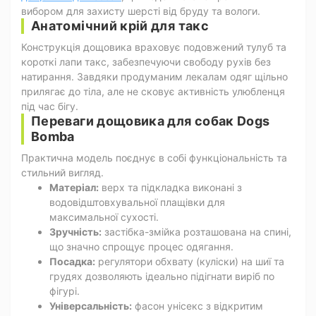
вибором для захисту шерсті від бруду та вологи.
Анатомічний крій для такс
Конструкція дощовика враховує подовжений тулуб та
короткі лапи такс, забезпечуючи свободу рухів без
натирання. Завдяки продуманим лекалам одяг щільно
прилягає до тіла, але не сковує активність улюбленця
під час бігу.
Переваги дощовика для собак Dogs
Bomba
Практична модель поєднує в собі функціональність та
стильний вигляд.
Матеріал:
верх та підкладка виконані з
водовідштовхувальної плащівки для
максимальної сухості.
Зручність:
застібка-змійка розташована на спині,
що значно спрощує процес одягання.
Посадка:
регулятори обхвату (куліски) на шиї та
грудях дозволяють ідеально підігнати виріб по
фігурі.
Універсальність:
фасон унісекс з відкритим