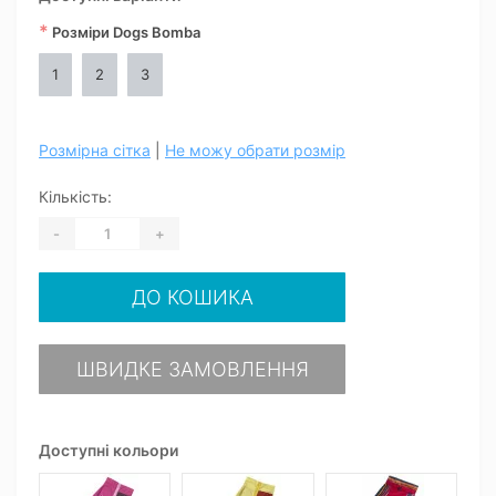
*
Розміри Dogs Bomba
1
2
3
Розмірна сітка
|
Не можу обрати розмір
Кількість:
-
+
ДО КОШИКА
ШВИДКЕ ЗАМОВЛЕННЯ
Доступні кольори