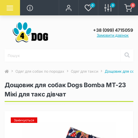
0
0
0
+38 (099) 4715059
Замовити дзвінок
Одяг для собак по породах
Одяг для такси
Дощовик для соба
Дощовик для собак Dogs Bomba MT-23
Мікі для такс дівчат
Закінчується