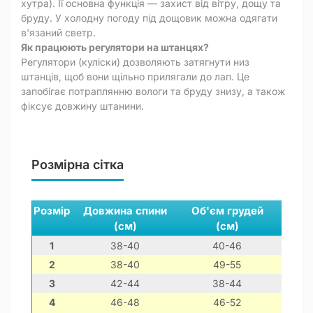
хутра). Її основна функція — захист від вітру, дощу та
бруду. У холодну погоду під дощовик можна одягати
в'язаний светр.
Як працюють регулятори на штанцях?
Регулятори (куліски) дозволяють затягнути низ
штанців, щоб вони щільно прилягали до лап. Це
запобігає потраплянню вологи та бруду знизу, а також
фіксує довжину штанини.
Розмірна сітка
Розмір
Довжина спини
Об'єм грудей
Обхв
(см)
(см)
(
1
38-40
40-46
3
2
38-40
49-55
3
3
42-44
38-44
3
4
46-48
46-52
3