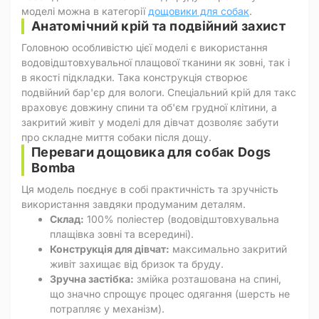
моделі можна в категорії
дощовики для собак
.
Анатомічний крій та подвійний захист
Головною особливістю цієї моделі є використання
водовідштовхувальної плащової тканини як зовні, так і
в якості підкладки. Така конструкція створює
подвійний бар'єр для вологи. Спеціальний крій для такс
враховує довжину спини та об'єм грудної клітини, а
закритий живіт у моделі для дівчат дозволяє забути
про складне миття собаки після дощу.
Переваги дощовика для собак Dogs
Bomba
Ця модель поєднує в собі практичність та зручність
використання завдяки продуманим деталям.
Склад:
100% поліестер (водовідштовхувальна
плащівка зовні та всередині).
Конструкція для дівчат:
максимально закритий
живіт захищає від бризок та бруду.
Зручна застібка:
змійка розташована на спині,
що значно спрощує процес одягання (шерсть не
потрапляє у механізм).