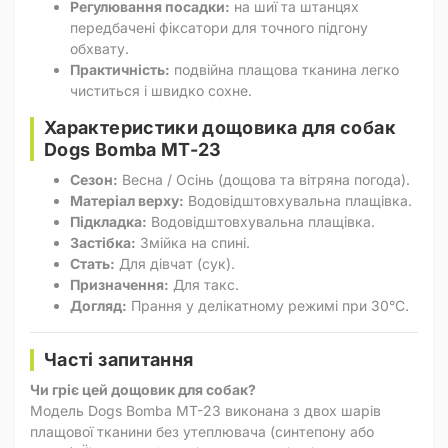
Регулювання посадки:
на шиї та штанцях
передбачені фіксатори для точного підгону
обхвату.
Практичність:
подвійна плащова тканина легко
чиститься і швидко сохне.
Характеристики дощовика для собак
Dogs Bomba MT-23
Сезон:
Весна / Осінь (дощова та вітряна погода).
Матеріал верху:
Водовідштовхувальна плащівка.
Підкладка:
Водовідштовхувальна плащівка.
Застібка:
Змійка на спині.
Стать:
Для дівчат (сук).
Призначення:
Для такс.
Догляд:
Прання у делікатному режимі при 30°C.
Часті запитання
Чи гріє цей дощовик для собак?
Модель Dogs Bomba MT-23 виконана з двох шарів
плащової тканини без утеплювача (синтепону або