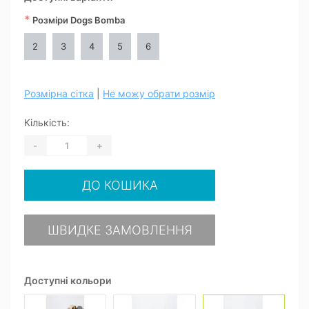
*
Розміри Dogs Bomba
2
3
4
5
6
Розмірна сітка
|
Не можу обрати розмір
Кількість:
-
+
ДО КОШИКА
ШВИДКЕ ЗАМОВЛЕННЯ
Доступні кольори