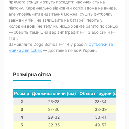
прямого сонця можуть посадити насиченість на
півтону. Кардинально відновити колір вдома не вийде,
але уповільнити вицвітання можна: сушіть футболку
завжди у тіні, не залишайте на батареї, періть у
холодній воді (не теплій). Якщо ходите багато по сонцю
— оберіть темніший варіант (графіт F-113 або синій F-
116).
Замовляйте Dogs Bomba F-114 у розділі
футболки та
майки для собак
— доставка по всій Україні.
Розмірна сітка
Розмір
Довжина спини (см)
Обхват грудей (см)
О
2
26-28
28-34
3
27-30
33-39
4
29-32
33-41
5
32-35
49-57