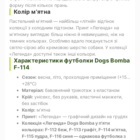
форму після кількох прань.
Колір мʼятна
Пастельний мʼятний — найбільш «літній» відтінок
колекції з холодним підтоном. Принт «Легенда» на
мʼятному виглядає більш ніжно й невимушено, ніж на
темних кольорах. Особливо вдало поєднується зі
світло-сірою або кремовою шерстю собаки. У колекції
«Легенда» доступні також інші кольори.
Характеристики футболки Dogs Bomba
F-114
Сезон:
весна, літо, прохолодне приміщення (+15…
+28°C)
Матеріал:
бавовняний трикотаж з еластаном
Крій:
унісекс, без рукавів, еластичні манжети,
без застібок
Колір:
мʼятна
Принт:
«Легенда» — графічний дизайн на грудях
Колекція «Легенда» Dogs Bomba у п'яти
кольорах: F-112 беж, F-113 графіт, F-114 мʼятна,
F-115 пудра, F-116 синя — однакова футболка з