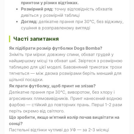
принтом у різних відтінках.
Розмірний ряд:
точну відповідність обхватів
дивіться у розмірній таблиці
Догляд:
делікатне прання при 30°C, без віджиму,
сушіння в розправленому вигляді
Часті запитання
Як підібрати розмір футболки Dogs Bomba?
Зніміть три мірки: довжину спини, обхват грудей у
найширшому місці та обхват шиї. Звіртеся з розмірною
таблицею для цієї моделі. Бавовняний трикотаж трохи
тягнеться — між двома розмірами беріть менший для
щільної посадки.
Як прати футболку, щоб принт не злізав?
Делікатне прання при 30°C, виворотом, без хлору і
агресивних плямовивідників. Принт нанесений водною
фарбою — стійкий до повторних прань. Перші 1-2 рази
періть окремо від світлого.
Що зробити, якщо мʼятний колір почав вицвітати на
сонці?
Пастельні відтінки чутливі до УФ — за 2-3 місяці