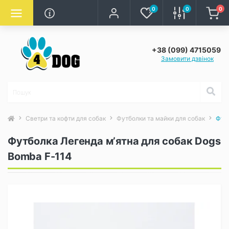
0
0
0
+38 (099) 4715059
Замовити дзвінок
Светри та кофти для собак
Футболки та майки для собак
Футб
Футболка Легенда мʼятна для собак Dogs
Bomba F-114