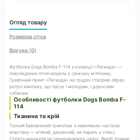
Огляд товару
Розмірна сітка
Відгуки (0)
Футболка Dogs Bomba F-114 з колекції «Легенда» —
повсякденна літня модель у свіжому мʼятному.
Графічний принт «Легенда» на грудях створює образ
ретро-винтажу, що пасує і молодим, і дорослим
собакам.
Особливості футболки Dogs Bomba F-
114
Тканина та крій
Тонкий бавовняний трикотаж з невеликою часткою
еластану — мʼякий, дихаючий, не парить у спеку.
Стретч-манжети не передавлюють шкіру. Виріб тримає