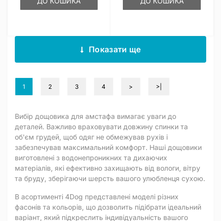
ДО КОШИКА
ДО КОШИКА
Показати ще
1
2
3
4
>
>|
Вибір дощовика для амстафа вимагає уваги до
деталей. Важливо враховувати довжину спинки та
об'єм грудей, щоб одяг не обмежував рухів і
забезпечував максимальний комфорт. Наші дощовики
виготовлені з водонепроникних та дихаючих
матеріалів, які ефективно захищають від вологи, вітру
та бруду, зберігаючи шерсть вашого улюбленця сухою.
В асортименті 4Dog представлені моделі різних
фасонів та кольорів, що дозволить підібрати ідеальний
варіант, який підкреслить індивідуальність вашого