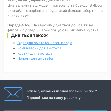
Яка ціна на дощовики для амстафа?
Ціна залежить від моделі, матеріалу та бренду. В 4Dog
ви знайдете варіанти на будь-який бюджет, зберігаючи
високу якість.
Порада 4Dog:
На єврозиму дивіться дощовики на
флісовій підкладці - вони працюють і як легка куртка.
Дивіться також
Одяг для амстафа - весь розділ
Комбінезони для амстафа
Куртки для амстафа
Попони для амстафа
Хочете дізнаватися першим про акції і знижки?
Підпишіться на нашу розсилку