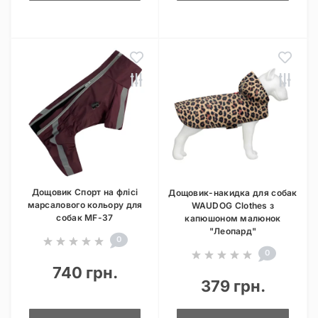
Дощовик Спорт на флісі
Дощовик-накидка для собак
марсалового кольору для
WAUDOG Clothes з
собак MF-37
капюшоном малюнок
"Леопард"
0
0
740 грн.
379 грн.