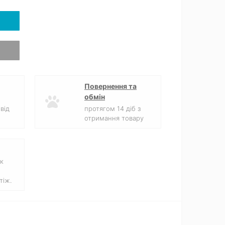
Повернення та
обмін
від
протягом 14 діб з
отримання товару
к
тіж.