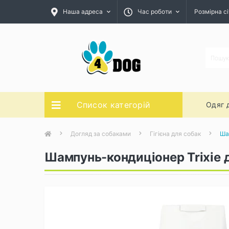
Наша адреса
Час роботи
Розмірна сі
Список категорій
Одяг 
Догляд за собаками
Гігієна для собак
Ша
Шампунь-кондиціонер Trixie д