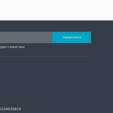
Підписатися
годен з вимогами
5034929809