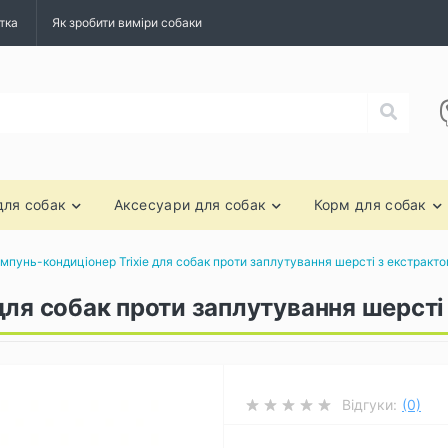
тка
Як зробити виміри собаки
для собак
Аксесуари для собак
Корм для собак
мпунь-кондиціонер Trixie для собак проти заплутування шерсті з екстрактом
ля собак проти заплутування шерсті з
Відгуки:
(0)