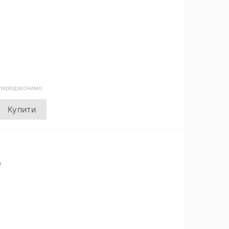
 передзвонимо
Купити
e