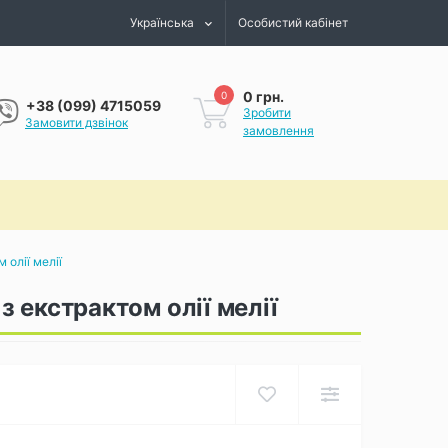
Українська
Особистий кабінет
0 грн.
0
+38 (099) 4715059
Зробити
Замовити дзвінок
замовлення
 олії мелії
 екстрактом олії мелії