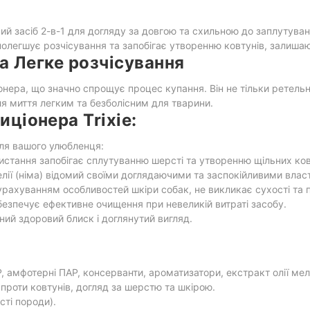
ний засіб 2-в-1 для догляду за довгою та схильною до заплутув
, полегшує розчісування та запобігає утворенню ковтунів, залиш
а Легке розчісування
нера, що значно спрощує процес купання. Він не тільки ретельн
я миття легким та безболісним для тварини.
ціонера Trixie:
ля вашого улюбленця:
стання запобігає сплутуванню шерсті та утворенню щільних ков
елії (німа) відомий своїми доглядаючими та заспокійливими влас
рахуванням особливостей шкіри собак, не викликає сухості та 
езпечує ефективне очищення при невеликій витраті засобу.
ий здоровий блиск і доглянутий вигляд.
, амфотерні ПАР, консерванти, ароматизатори, екстракт олії мелі
проти ковтунів, догляд за шерстю та шкірою.
ті породи).