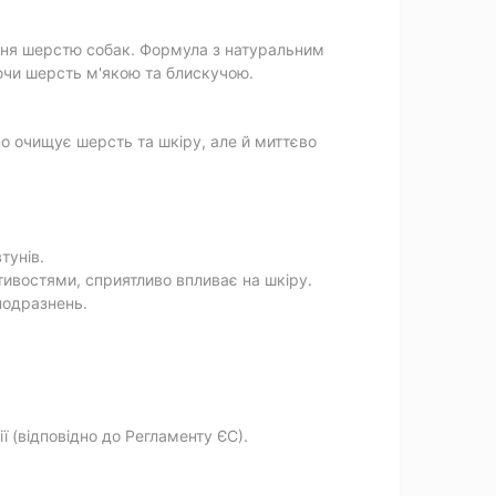
ання шерстю собак. Формула з натуральним
аючи шерсть м'якою та блискучою.
о очищує шерсть та шкіру, але й миттєво
тунів.
тивостями, сприятливо впливає на шкіру.
подразнень.
ї (відповідно до Регламенту ЄС).