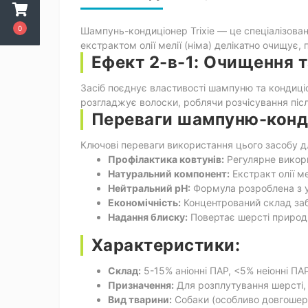
0
Шампунь-кондиціонер Trixie — це спеціалізова
екстрактом олії мелії (німа) делікатно очищує
Ефект 2-в-1: Очищення т
Засіб поєднує властивості шампуню та кондиціо
розгладжує волоски, роблячи розчісування післ
Переваги шампуню-конди
Ключові переваги використання цього засобу д
Профілактика ковтунів:
Регулярне викори
Натуральний компонент:
Екстракт олії м
Нейтральний pH:
Формула розроблена з у
Економічність:
Концентрований склад заб
Надання блиску:
Повертає шерсті природн
Характеристики:
Склад:
5-15% аніонні ПАР, <5% неіонні ПАР
Призначення:
Для розплутування шерсті, 
Вид тварини:
Собаки (особливо довгошерс