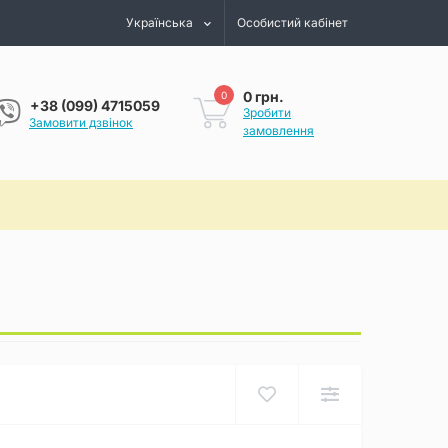
Українська
Особистий кабінет
0 грн.
0
+38 (099) 4715059
Зробити
Замовити дзвінок
замовлення