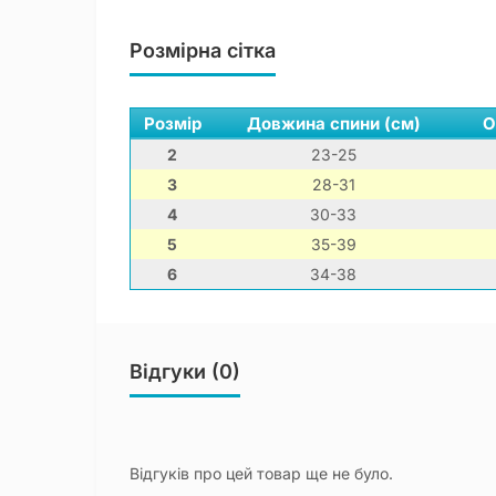
Розмірна сітка
Розмір
Довжина спини (см)
О
2
23-25
3
28-31
4
30-33
5
35-39
6
34-38
Відгуки (0)
Відгуків про цей товар ще не було.