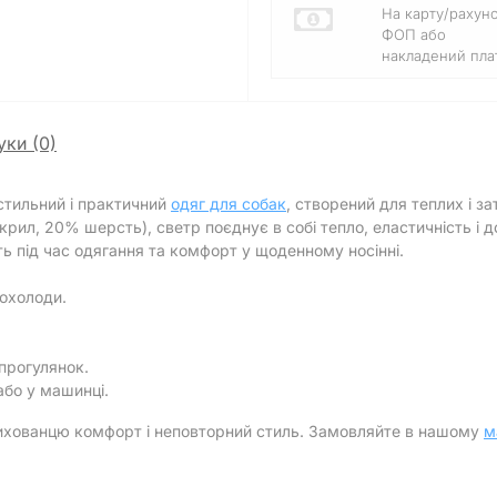
На карту/рахун
ФОП або
накладений плат
уки (0)
стильний і практичний
одяг для собак
, створений для теплих і з
рил, 20% шерсть), светр поєднує в собі тепло, еластичність і до
ть під час одягання та комфорт у щоденному носінні.
рохолоди.
 прогулянок.
або у машинці.
ихованцю комфорт і неповторний стиль. Замовляйте в нашому
м