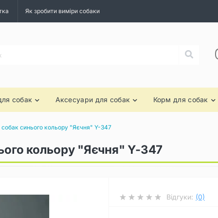
тка
Як зробити виміри собаки
для собак
Аксесуари для собак
Корм для собак
я собак синього кольору "Яєчня" Y-347
ього кольору "Яєчня" Y-347
Відгуки:
(0)