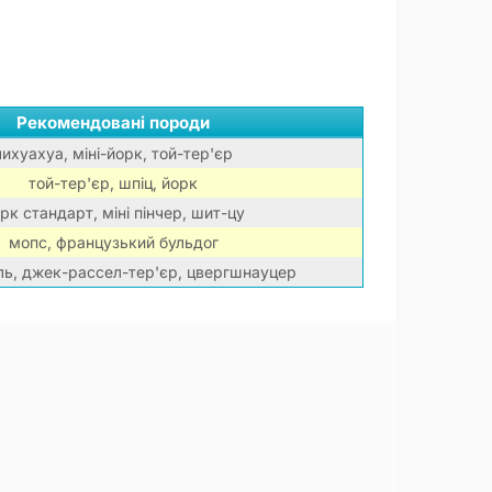
Рекомендовані породи
чихуахуа, міні-йорк, той-тер'єр
той-тер'єр, шпіц, йорк
рк стандарт, міні пінчер, шит-цу
мопс, французький бульдог
ль, джек-рассел-тер'єр, цвергшнауцер