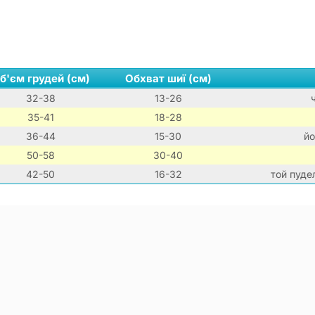
б'єм грудей (см)
Обхват шиї (см)
32-38
13-26
35-41
18-28
36-44
15-30
йо
50-58
30-40
42-50
16-32
той пуде