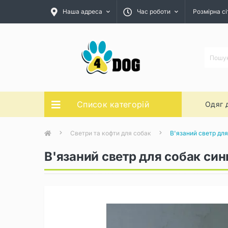
Наша адреса
Час роботи
Розмірна сі
Список категорій
Одяг 
Светри та кофти для собак
В'язаний светр дл
В'язаний светр для собак син