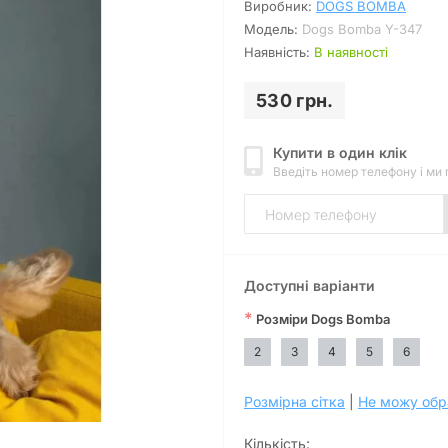
Виробник:
DOGS BOMBA
Модель:
Dogs Bomba Y-347
Наявність:
В наявності
530 грн.
Купити в один клік
Введіть номер телефону і ми
Доступні варіанти
*
Розміри Dogs Bomba
2
3
4
5
6
Розмірна сітка
|
Не можу обр
Кількість: