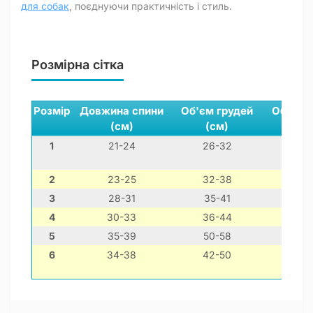
для собак
, поєднуючи практичність і стиль.
Розмірна сітка
Розмір
Довжина спини
Об'єм грудей
Обхват
(см)
(см)
(см
1
21-24
26-32
14-2
2
23-25
32-38
13-2
3
28-31
35-41
18-2
4
30-33
36-44
15-3
5
35-39
50-58
30-4
6
34-38
42-50
16-3