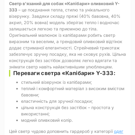
Светр в'язаний для собак «Капібари» оливковий Y-
333
– це поєднання тепла, стилю та унікального
візерунку. Завдяки складу пряжі (40% бавовна, 40%
акрил, 20% вовна) модель зберігає тепло і водночас
залишається легкою та приємною до тіла.
Оригінальний малюнок із капібарами робить светр
виразним та веселим, а трендовий оливковий відтінок
додає стриманої елегантності. Стрейчевий трикотаж
забезпечує зручну посадку, яка не сковує рухів. Цільна
конструкція без застібок дозволяє легко вдягати та
знімати светр навіть найактивнішим улюбленцям.
Переваги светра «Капібари» Y-333:
стильний візерунок із капібарами;
теплий і комфортний матеріал з високим вмістом
бавовни;
еластичність для зручної посадки;
цільна конструкція без застібок – простота у
використанні;
модний оливковий колір.
Цей светр чудово доповнить гардероб у категорії
одяг