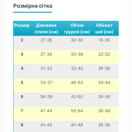
Розмірна сітка
Розмір
Довжина
Об'єм
Обхват
спини (см)
грудей (см)
шиї (см)
2
27-28
30-36
16-26
міні
3
27-30
30-38
22-32
чихуа
4
31-33
32-40
26-36
йо
5
33-37
46-54
34-44
моп
6
36-39
42-50
26-36
той
7
41-44
56-64
36-46
ф
8
41-45
40-48
26-36
шит-