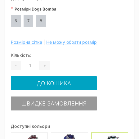
*
Розміри Dogs Bomba
6
7
8
Розмірна сітка
|
Не можу обрати розмір
Кількість:
-
+
ДО КОШИКА
ШВИДКЕ ЗАМОВЛЕННЯ
Доступні кольори