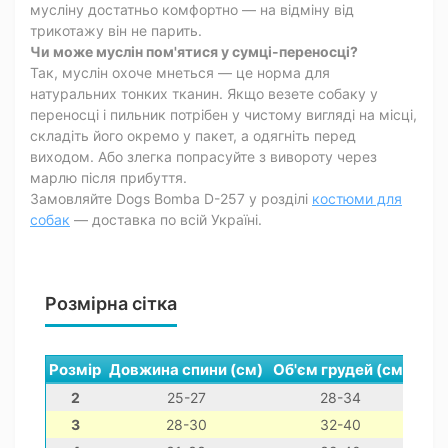
мусліну достатньо комфортно — на відміну від
трикотажу він не парить.
Чи може муслін пом'ятися у сумці-переносці?
Так, муслін охоче мнеться — це норма для
натуральних тонких тканин. Якщо везете собаку у
переносці і пильник потрібен у чистому вигляді на місці,
складіть його окремо у пакет, а одягніть перед
виходом. Або злегка попрасуйте з вивороту через
марлю після прибуття.
Замовляйте Dogs Bomba D-257 у розділі
костюми для
собак
— доставка по всій Україні.
Розмірна сітка
Розмір
Довжина спини (см)
Об'єм грудей (см)
Обх
2
25-27
28-34
3
28-30
32-40