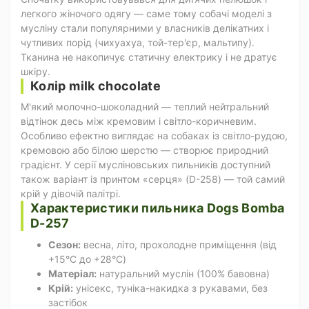
легкого жіночого одягу — саме тому собачі моделі з
мусліну стали популярними у власників делікатних і
чутливих порід (чихуахуа, той-тер'єр, мальтипу).
Тканина не накопичує статичну електрику і не дратує
шкіру.
Колір milk chocolate
М'який молочно-шоколадний — теплий нейтральний
відтінок десь між кремовим і світло-коричневим.
Особливо ефектно виглядає на собаках із світло-рудою,
кремовою або білою шерстю — створює природний
градієнт. У серії мусліновських пильників доступний
також варіант із принтом «серця» (D-258) — той самий
крій у дівочій палітрі.
Характеристики пильника Dogs Bomba
D-257
Сезон:
весна, літо, прохолодне приміщення (від
+15°C до +28°C)
Матеріал:
натуральний муслін (100% бавовна)
Крій:
унісекс, туніка-накидка з рукавами, без
застібок