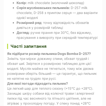
Колір:
milk chocolate (молочний шоколад)
Серія мусліновських пильників:
D-257 milk
chocolate, D-258 з принтом серця — два варіанти
однієї моделі
Розмірний ряд:
точну відповідність обхватів
дивіться у розмірній таблиці
Догляд:
ручне прання при 30°C, без віджиму,
прасування з вивороту при середній температурі
Часті запитання
Як підібрати розмір пильника Dogs Bomba D-257?
Зніміть три мірки: довжину спини, обхват грудей і
обхват шиї. Звіртеся з розмірною таблицею для цієї
моделі. Муслін майже не тягнеться, тому між двома
розмірами оберіть більший — це гарантує, що пильник
не натягне на грудях при русі.
Для якої погоди підходить пильник?
Це легкий шар для теплого сезону (+15°C до +28°C).
Захищає шкіру собаки від колючої трави і алергенної
пилки під час весняного та літнього цвітіння, але не
зігріває у прохолодну погоду. У спеку понад +28°C