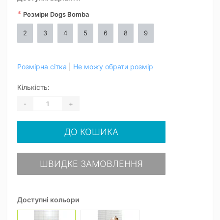
*
Розміри Dogs Bomba
2
3
4
5
6
8
9
Розмірна сітка
|
Не можу обрати розмір
Кількість:
-
+
ДО КОШИКА
ШВИДКЕ ЗАМОВЛЕННЯ
Доступні кольори