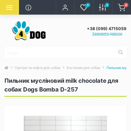
0
0
0
+38 (099) 4715059
Замовити дзвінок
Светри та кофти для собак
Костюми для собак
Пильник муслі
Пильник мусліновий milk chocolate для
собак Dogs Bomba D-257