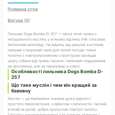
Розмірна сітка
Відгуки (0)
Пильник Dogs Bomba D-257 — легка літня туніка з
натурального мусліну у м'якому відтінку milk chocolate
(молочний шоколад). На відміну від щільних костюмів,
пильник створений саме для теплої погоди: тонке
полотно з повітропроникною структурою захищає
шкіру собаки від трави, насіння і пилкових подразників
на прогулянці, але не перегріває в спеку.
Особливості пильника Dogs Bomba D-
257
Що таке муслін і чим він кращий за
бавовну
Муслін — це бавовняна тканина дуже рідкого і
простого переплетення, з ефектом «летючості»: легкий,
м'який на дотик, добре пропускає повітря і вологу.
Спочатку використовувався для дитячих пелюшок і