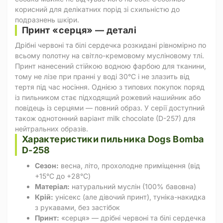
корисний для делікатних порід зі схильністю до
подразнень шкіри.
Принт «серця» — деталі
Дрібні червоні та білі сердечка розкидані рівномірно по
всьому полотну на світло-кремовому мусліновому тлі.
Принт нанесений стійкою водною фарбою для тканини,
тому не лізе при пранні у воді 30°C і не злазить від
тертя під час носіння. Однією з типових покупок поряд
із пильником стає підходящий рожевий нашийник або
повідець із серцями — повний образ. У серії доступний
також однотонний варіант milk chocolate (D-257) для
нейтральних образів.
Характеристики пильника Dogs Bomba
D-258
Сезон:
весна, літо, прохолодне приміщення (від
+15°C до +28°C)
Матеріал:
натуральний муслін (100% бавовна)
Крій:
унісекс (але дівочий принт), туніка-накидка
з рукавами, без застібок
Принт:
«серця» — дрібні червоні та білі сердечка