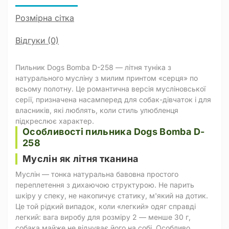
Розмірна сітка
Відгуки (0)
Пильник Dogs Bomba D-258 — літня туніка з
натурального мусліну з милим принтом «серця» по
всьому полотну. Це романтична версія мусліновської
серії, призначена насамперед для собак-дівчаток і для
власників, які люблять, коли стиль улюбленця
підкреслює характер.
Особливості пильника Dogs Bomba D-
258
Муслін як літня тканина
Муслін — тонка натуральна бавовна простого
переплетення з дихаючою структурою. Не парить
шкіру у спеку, не накопичує статику, м'який на дотик.
Це той рідкий випадок, коли «легкий» одяг справді
легкий: вага виробу для розміру 2 — менше 30 г,
собака майже не відчуває його на собі. Особливо