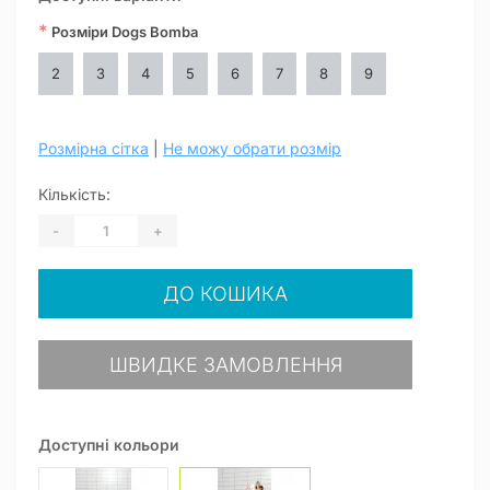
*
Розміри Dogs Bomba
2
3
4
5
6
7
8
9
Розмірна сітка
|
Не можу обрати розмір
Кількість:
-
+
ДО КОШИКА
ШВИДКЕ ЗАМОВЛЕННЯ
Доступні кольори