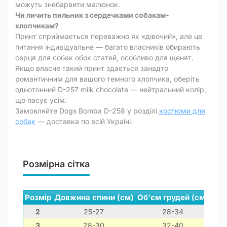
можуть знебарвити малюнок.
Чи личить пильник з сердечками собакам-
хлопчикам?
Принт сприймається переважно як «дівочий», але це
питання індивідуальне — багато власників обирають
серця для собак обох статей, особливо для щенят.
Якщо власне такий принт здається занадто
романтичним для вашого темного хлопчика, оберіть
однотонний D-257 milk chocolate — нейтральний колір,
що пасує усім.
Замовляйте Dogs Bomba D-258 у розділі
костюми для
собак
— доставка по всій Україні.
Розмірна сітка
Розмір
Довжина спини (см)
Об'єм грудей (см)
Обх
2
25-27
28-34
3
28-30
32-40