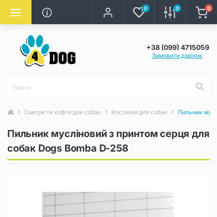
0
0
0
+38 (099) 4715059
Замовити дзвінок
Светри та кофти для собак
Костюми для собак
Пильник мусл
Пильник мусліновий з принтом серця для
собак Dogs Bomba D-258