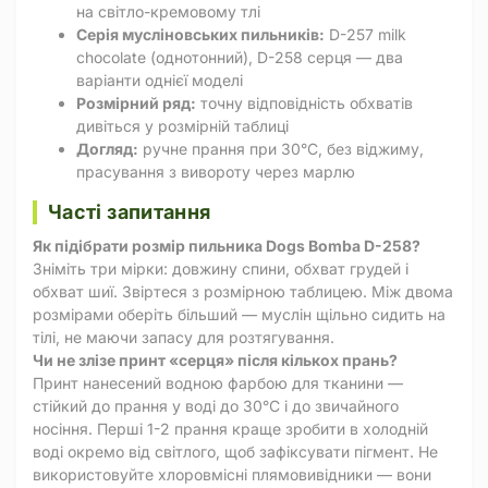
на світло-кремовому тлі
Серія мусліновських пильників:
D-257 milk
chocolate (однотонний), D-258 серця — два
варіанти однієї моделі
Розмірний ряд:
точну відповідність обхватів
дивіться у розмірній таблиці
Догляд:
ручне прання при 30°C, без віджиму,
прасування з вивороту через марлю
Часті запитання
Як підібрати розмір пильника Dogs Bomba D-258?
Зніміть три мірки: довжину спини, обхват грудей і
обхват шиї. Звіртеся з розмірною таблицею. Між двома
розмірами оберіть більший — муслін щільно сидить на
тілі, не маючи запасу для розтягування.
Чи не злізе принт «серця» після кількох прань?
Принт нанесений водною фарбою для тканини —
стійкий до прання у воді до 30°C і до звичайного
носіння. Перші 1-2 прання краще зробити в холодній
воді окремо від світлого, щоб зафіксувати пігмент. Не
використовуйте хлоровмісні плямовивідники — вони