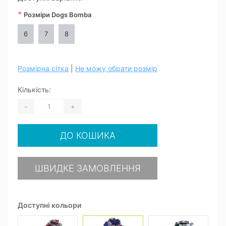
*
Розміри Dogs Bomba
6
7
8
Розмірна сітка
|
Не можу обрати розмір
Кількість:
-
+
ДО КОШИКА
ШВИДКЕ ЗАМОВЛЕННЯ
Доступні кольори