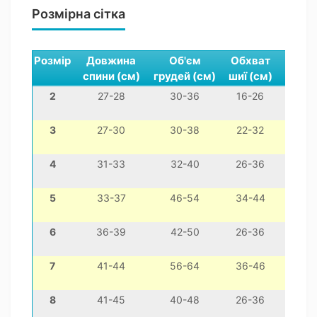
Розмірна сітка
Розмір
Довжина
Об'єм
Обхват
спини (см)
грудей (см)
шиї (см)
2
27-28
30-36
16-26
міні
3
27-30
30-38
22-32
чихуа
4
31-33
32-40
26-36
йо
5
33-37
46-54
34-44
моп
6
36-39
42-50
26-36
той
7
41-44
56-64
36-46
ф
8
41-45
40-48
26-36
шит-