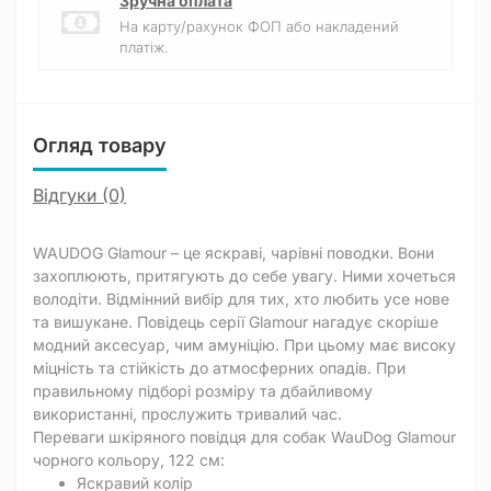
Зручна оплата
На карту/рахунок ФОП або накладений
платіж.
Огляд товару
Відгуки (0)
WAUDOG Glamour – це яскраві, чарівні поводки. Вони
захоплюють, притягують до себе увагу. Ними хочеться
володіти. Відмінний вибір для тих, хто любить усе нове
та вишукане. Повідець серії Glamour нагадує скоріше
модний аксесуар, чим амуніцію. При цьому має високу
міцність та стійкість до атмосферних опадів. При
правильному підборі розміру та дбайливому
використанні, прослужить тривалий час.
Переваги шкіряного повідця для собак WauDog Glamour
чорного кольору, 122 см:
Яскравий колір