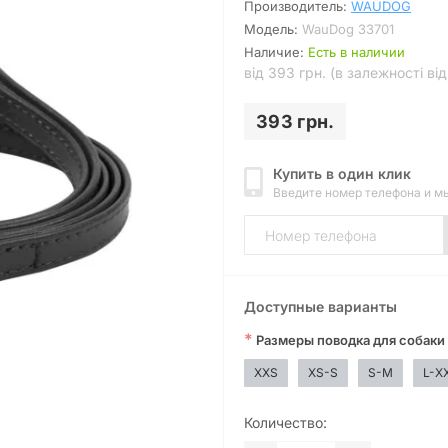
Производитель:
WAUDOG
Модель:
WauDog 33701
Наличие:
Есть в наличии
від 393 грн. (в залежності ві
393 грн.
Купить в один клик
Введите номер телефона и м
Доступные варианты
*
Размеры поводка для собаки
XXS
XS-S
S-M
L-X
Количество: