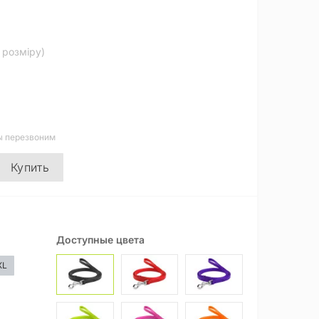
д розміру)
ы перезвоним
Купить
Доступные цвета
XL