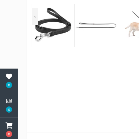
<
0
0
0