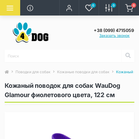
0
0
0
+38 (099) 4715059
Заказать звонок
Поводки для собак
Кожаные поводки для собак
Кожаный пов
Кожаный поводок для собак WauDog
Glamour фиолетового цвета, 122 см