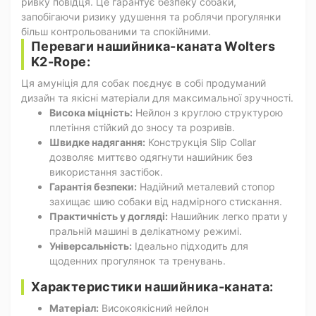
ривку повідця. Це гарантує безпеку собаки,
запобігаючи ризику удушення та роблячи прогулянки
більш контрольованими та спокійними.
Переваги нашийника-каната Wolters
K2-Rope:
Ця амуніція для собак поєднує в собі продуманий
дизайн та якісні матеріали для максимальної зручності.
Висока міцність:
Нейлон з круглою структурою
плетіння стійкий до зносу та розривів.
Швидке надягання:
Конструкція Slip Collar
дозволяє миттєво одягнути нашийник без
використання застібок.
Гарантія безпеки:
Надійний металевий стопор
захищає шию собаки від надмірного стискання.
Практичність у догляді:
Нашийник легко прати у
пральній машині в делікатному режимі.
Універсальність:
Ідеально підходить для
щоденних прогулянок та тренувань.
Характеристики нашийника-каната:
Матеріал:
Високоякісний нейлон