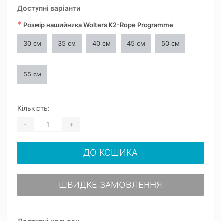
Доступні варіанти
*
Розмір нашийника Wolters K2-Rope Programme
30 см
35 см
40 см
45 см
50 см
55 см
Кількість:
-
+
ДО КОШИКА
ШВИДКЕ ЗАМОВЛЕННЯ
Доступні кольори