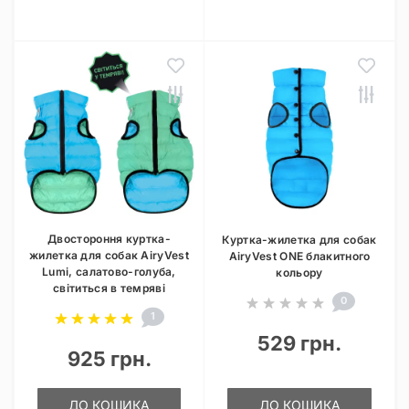
Двостороння куртка-
Куртка-жилетка для собак
жилетка для собак AiryVest
AiryVest ONE блакитного
Lumi, салатово-голуба,
кольору
світиться в темряві
0
1
529 грн.
925 грн.
ДО КОШИКА
ДО КОШИКА