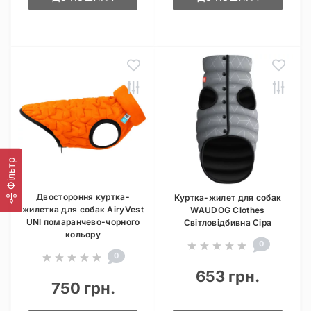
Фільтр
Двостороння куртка-
Куртка-жилет для собак
жилетка для собак AiryVest
WAUDOG Clothes
UNI помаранчево-чорного
Світловідбивна Сіра
кольору
0
0
653 грн.
750 грн.