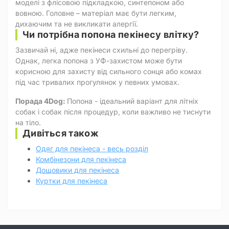
моделі з флісовою підкладкою, синтепоном або
вовною. Головне – матеріал має бути легким,
дихаючим та не викликати алергії.
Чи потрібна попона пекінесу влітку?
Зазвичай ні, адже пекінеси схильні до перегріву.
Однак, легка попона з УФ-захистом може бути
корисною для захисту від сильного сонця або комах
під час тривалих прогулянок у певних умовах.
Порада 4Dog:
Попона - ідеальний варіант для літніх
собак і собак після процедур, коли важливо не тиснути
на тіло.
Дивіться також
Одяг для пекінеса - весь розділ
Комбінезони для пекінеса
Дощовики для пекінеса
Куртки для пекінеса