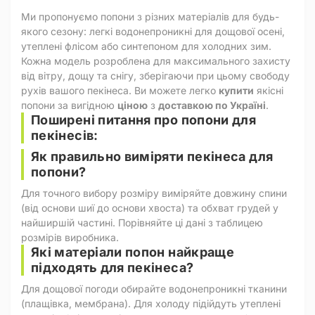
Ми пропонуємо попони з різних матеріалів для будь-
якого сезону: легкі водонепроникні для дощової осені,
утеплені флісом або синтепоном для холодних зим.
Кожна модель розроблена для максимального захисту
від вітру, дощу та снігу, зберігаючи при цьому свободу
рухів вашого пекінеса. Ви можете легко
купити
якісні
попони за вигідною
ціною
з
доставкою по Україні
.
Поширені питання про попони для
пекінесів:
Як правильно виміряти пекінеса для
попони?
Для точного вибору розміру виміряйте довжину спини
(від основи шиї до основи хвоста) та обхват грудей у
найширшій частині. Порівняйте ці дані з таблицею
розмірів виробника.
Які матеріали попон найкраще
підходять для пекінеса?
Для дощової погоди обирайте водонепроникні тканини
(плащівка, мембрана). Для холоду підійдуть утеплені