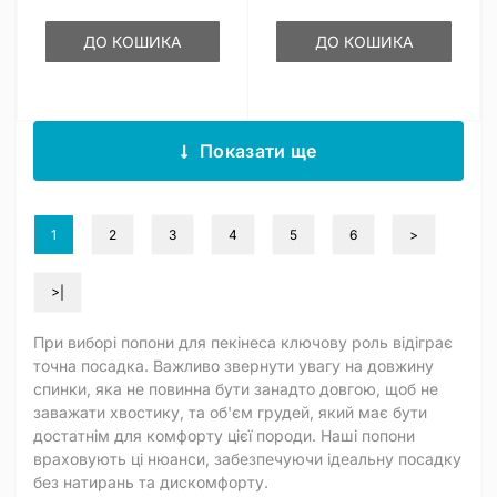
ДО КОШИКА
ДО КОШИКА
Показати ще
1
2
3
4
5
6
>
>|
При виборі попони для пекінеса ключову роль відіграє
точна посадка. Важливо звернути увагу на довжину
спинки, яка не повинна бути занадто довгою, щоб не
заважати хвостику, та об'єм грудей, який має бути
достатнім для комфорту цієї породи. Наші попони
враховують ці нюанси, забезпечуючи ідеальну посадку
без натирань та дискомфорту.