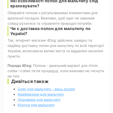
Які особливості попон для мальтипу слід
враховувати?
Обирайте попони з регульованими елементами для
ідеальної посадки. Важливо, щоб одяг не заважав
собаці рухатися та справляти природні потреби.
Чи є доставка попон для мальтипу по
Україні?
Так, інтернет-магазин 4Dog здійснює швидку та
надійну доставку попон для мальтипу по всій території
України, включаючи великі міста та віддалені населені
пункти.
Порада 4Dog:
Попона - ідеальний варіант для літніх
собак і собак після процедур, коли важливо не тиснути
на тіло.
Дивіться також
Одяг для мальтипу - весь розділ
Комбінезони для мальтипу
Дощовики для мальтипу
Куртки для мальтипу