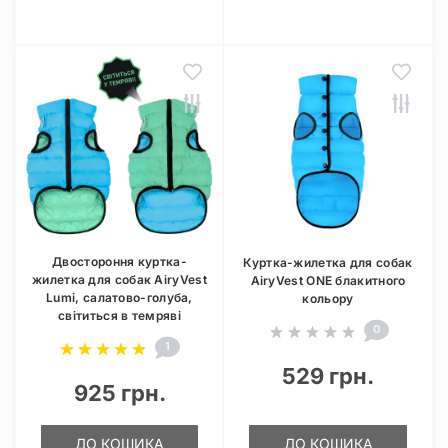
Двостороння куртка-
Куртка-жилетка для собак
жилетка для собак AiryVest
AiryVest ONE блакитного
Lumi, салатово-голуба,
кольору
світиться в темряві
0
1
529 грн.
925 грн.
ДО КОШИКА
ДО КОШИКА