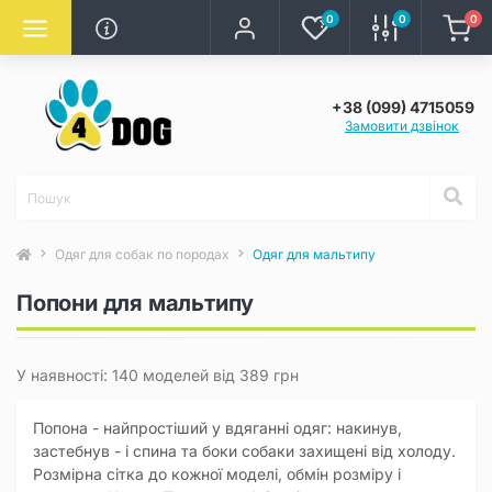
0
0
0
+38 (099) 4715059
Замовити дзвінок
Одяг для собак по породах
Одяг для мальтипу
Попони для мальтипу
У наявності: 140 моделей від 389 грн
Попона - найпростіший у вдяганні одяг: накинув,
застебнув - і спина та боки собаки захищені від холоду.
Розмірна сітка до кожної моделі, обмін розміру і