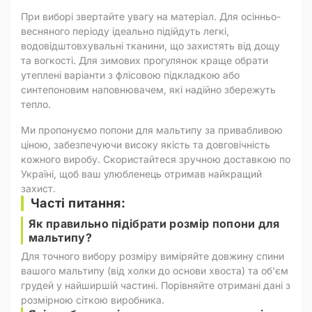
При виборі звертайте увагу на матеріал. Для осінньо-
весняного періоду ідеально підійдуть легкі,
водовідштовхувальні тканини, що захистять від дощу
та вогкості. Для зимових прогулянок краще обрати
утеплені варіанти з флісовою підкладкою або
синтепоновим наповнювачем, які надійно збережуть
тепло.
Ми пропонуємо попони для мальтипу за привабливою
ціною, забезпечуючи високу якість та довговічність
кожного виробу. Скористайтеся зручною доставкою по
Україні, щоб ваш улюбленець отримав найкращий
захист.
Часті питання:
Як правильно підібрати розмір попони для
мальтипу?
Для точного вибору розміру виміряйте довжину спини
вашого мальтипу (від холки до основи хвоста) та об'єм
грудей у найширшій частині. Порівняйте отримані дані з
розмірною сіткою виробника.