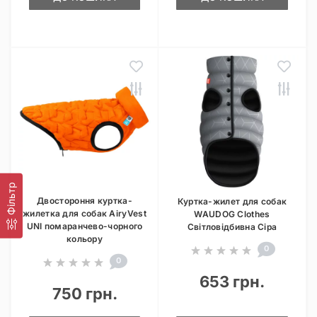
Фільтр
Двостороння куртка-
Куртка-жилет для собак
жилетка для собак AiryVest
WAUDOG Clothes
UNI помаранчево-чорного
Світловідбивна Сіра
кольору
0
0
653 грн.
750 грн.