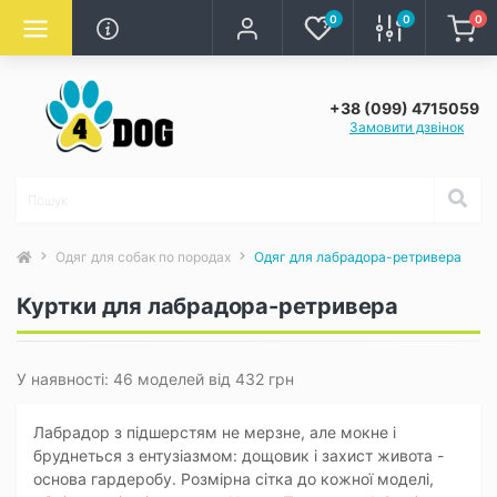
0
0
0
+38 (099) 4715059
Замовити дзвінок
Одяг для собак по породах
Одяг для лабрадора-ретривера
Куртки для лабрадора-ретривера
У наявності: 46 моделей від 432 грн
Лабрадор з підшерстям не мерзне, але мокне і
бруднеться з ентузіазмом: дощовик і захист живота -
основа гардеробу. Розмірна сітка до кожної моделі,