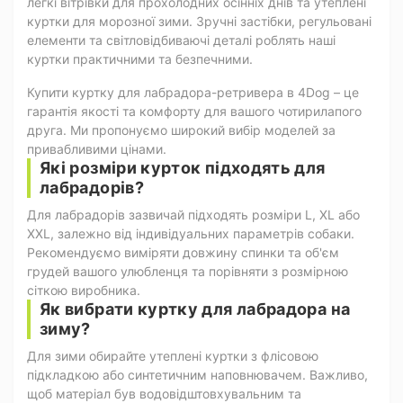
легкі вітрівки для прохолодних осінніх днів та утеплені
куртки для морозної зими. Зручні застібки, регульовані
елементи та світловідбиваючі деталі роблять наші
куртки практичними та безпечними.
Купити куртку для лабрадора-ретривера в 4Dog – це
гарантія якості та комфорту для вашого чотирилапого
друга. Ми пропонуємо широкий вибір моделей за
привабливими цінами.
Які розміри курток підходять для
лабрадорів?
Для лабрадорів зазвичай підходять розміри L, XL або
XXL, залежно від індивідуальних параметрів собаки.
Рекомендуємо виміряти довжину спинки та об'єм
грудей вашого улюбленця та порівняти з розмірною
сіткою виробника.
Як вибрати куртку для лабрадора на
зиму?
Для зими обирайте утеплені куртки з флісовою
підкладкою або синтетичним наповнювачем. Важливо,
щоб матеріал був водовідштовхувальним та