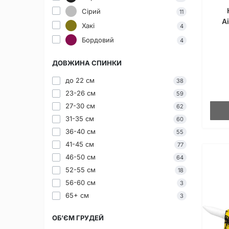
Сірий
11
A
Хакі
4
Бордовий
4
ДОВЖИНА СПИНКИ
до 22 см
38
23-26 см
59
27-30 см
62
31-35 см
60
36-40 см
55
41-45 см
77
46-50 см
64
52-55 см
18
56-60 см
3
65+ см
3
ОБ’ЄМ ГРУДЕЙ