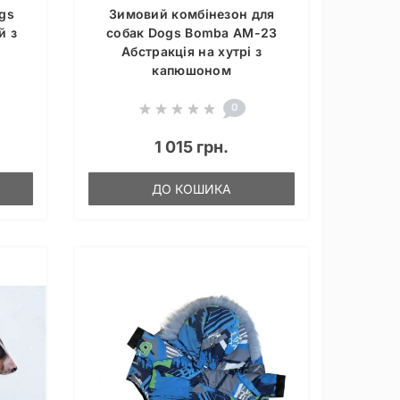
gs
Зимовий комбінезон для
й з
собак Dogs Bomba AM-23
Абстракція на хутрі з
капюшоном
0
1 015 грн.
ДО КОШИКА