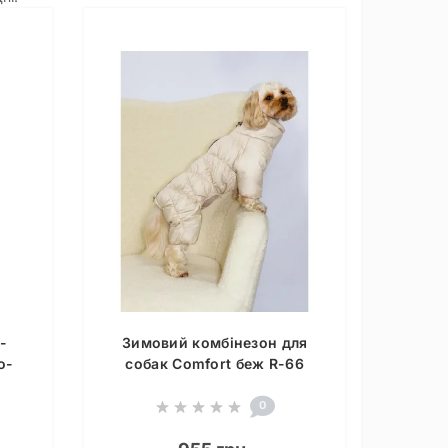
-
Зимовий комбінезон для
о-
собак Comfort беж R-66
0