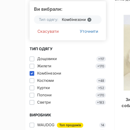
Ви вибрали:
Тип одягу:
Комбінезони
Скасувати
Уточнити
ТИП ОДЯГУ
Дощовики
+117
Жилети
+170
Комбінезони
Костюми
+48
Куртки
+52
Попони
+170
З
Светри
+183
соб
ВИРОБНИК
WAUDOG
Топ продажів
14