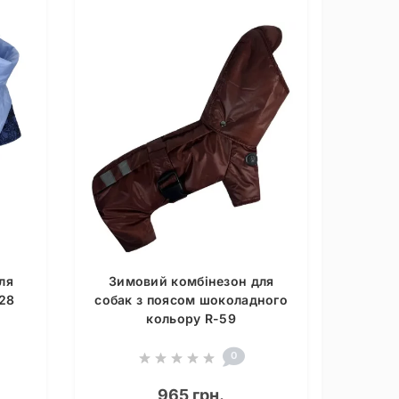
ля
Зимовий комбінезон для
28
собак з поясом шоколадного
кольору R-59
0
965 грн.