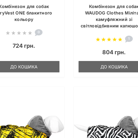
Комбінезон для собак
Комбінезон для соба
iryVest ONE блакитного
WAUDOG Clothes Міліт
кольору
камуфляжний зі
світловідбивним капюш
0
1
724 грн.
804 грн.
ДО КОШИКА
ДО КОШИКА