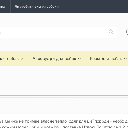
тка
Як зробити виміри собаки
для собак
Аксесуари для собак
Корм для собак
а майже не тримає власне тепло: одяг для цієї породи - необхідн
о кожної моделі, обмін розміру і доставка Новою Поштою за 1-2 д