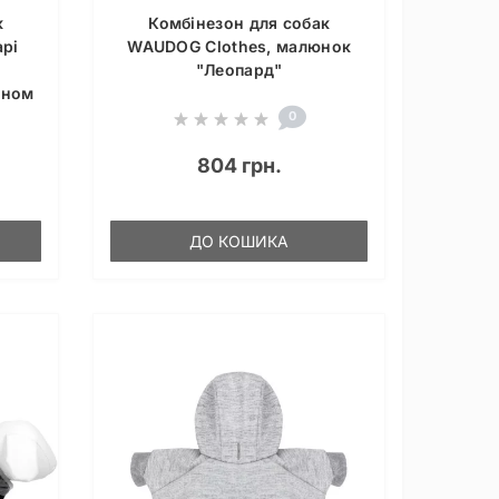
к
Комбінезон для собак
арі
WAUDOG Clothes, малюнок
"Леопард"
оном
0
804 грн.
ДО КОШИКА