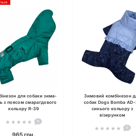
ється
бінезон для собаки зима-
Зимовий комбінезон д
нь з поясом смарагдового
собак Dogs Bomba AD-
кольору R-39
синього кольору з
візерунком
0
0
965 грн.