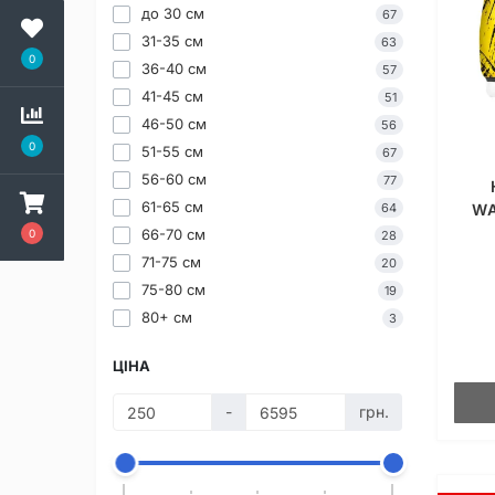
до 30 см
67
31-35 см
63
0
36-40 см
57
41-45 см
51
46-50 см
56
0
51-55 см
67
56-60 см
77
61-65 см
WA
64
66-70 см
0
28
71-75 см
20
75-80 см
19
80+ см
3
ЦІНА
-
грн.