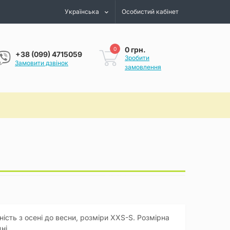
Українська
Особистий кабінет
0 грн.
0
+38 (099) 4715059
Зробити
Замовити дзвінок
замовлення
ість з осені до весни, розміри XXS-S. Розмірна
ні.