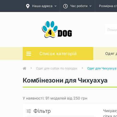
Наша адреса
Час роботи
Розмірна сі
Список категорій
Одяг 
Одяг для собак по породах
Одяг для Чихуахуа
Комбінезони для Чихуахуа
У наявності: 91 моделей від 250 грн
Фільтр
Чихуаху
сітка д