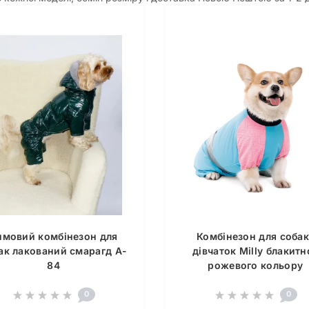
имовий комбінезон для
Комбінезон для собак
ак лакований смарагд A-
дівчаток Milly блакитн
84
рожевого кольору
0
0