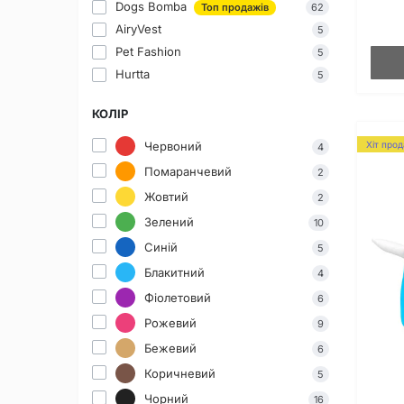
Dogs Bomba
Топ продажів
62
AiryVest
5
Pet Fashion
5
Hurtta
5
КОЛІР
Хіт про
Червоний
4
Помаранчевий
2
Жовтий
2
Зелений
10
Синій
5
Блакитний
4
Фіолетовий
6
Рожевий
9
Бежевий
6
Коричневий
5
Чорний
16