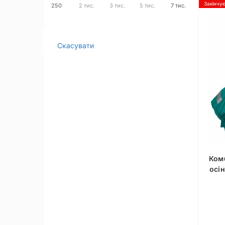
Закінчу
250
2 тис.
3 тис.
5 тис.
7 тис.
Скасувати
Ком
осі