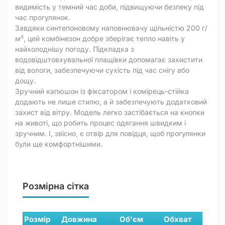
видимість у темний час доби, підвищуючи безпеку під
час прогулянок.
Завдяки синтепоновому наповнювачу щільністю 200 г/
м², цей комбінезон добре зберігає тепло навіть у
найхолоднішу погоду. Підкладка з
водовідштовхувальної плащівки допомагає захистити
від вологи, забезпечуючи сухість під час снігу або
дощу.
Зручний капюшон із фіксатором і комірець-стійка
додають не лише стилю, а й забезпечують додатковий
захист від вітру. Модель легко застібається на кнопки
на животі, що робить процес одягання швидким і
зручним. І, звісно, є отвір для повідця, щоб прогулянки
були ще комфортнішими.
Розмірна сітка
Розмір
Довжина
Об'єм
Обхват