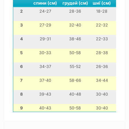
спини (см)
грудей (см)
шиї (см)
2
24-27
28-36
18-28
міні
3
27-29
32-40
22-32
чихуа
4
29-31
38-46
22-33
йо
5
30-33
50-58
28-38
мо
6
34-37
55-52
26-36
той
7
37-40
58-66
34-44
ф
8
39-43
40-48
30-40
шит-ц
9
40-43
50-58
30-40