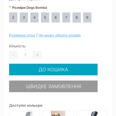
*
Розміри Dogs Bomba
2
3
4
5
6
7
8
9
Розмірна сітка
|
Не можу обрати розмір
Кількість:
-
+
ДО КОШИКА
ШВИДКЕ ЗАМОВЛЕННЯ
Доступні кольори