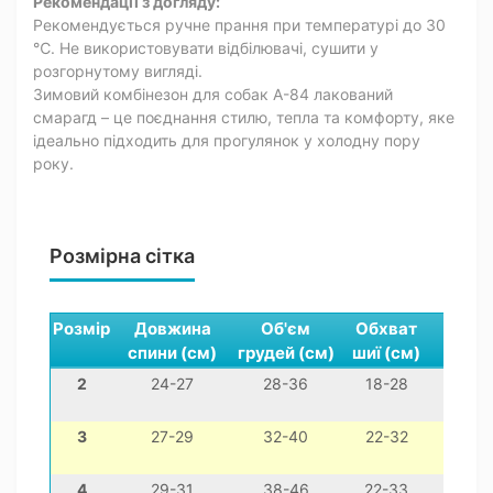
Рекомендації з догляду:
Рекомендується ручне прання при температурі до 30
℃. Не використовувати відбілювачі, сушити у
розгорнутому вигляді.
Зимовий комбінезон для собак A-84 лакований
смарагд – це поєднання стилю, тепла та комфорту, яке
ідеально підходить для прогулянок у холодну пору
року.
Розмірна сітка
Розмір
Довжина
Об'єм
Обхват
спини (см)
грудей (см)
шиї (см)
2
24-27
28-36
18-28
міні
3
27-29
32-40
22-32
чихуа
4
29-31
38-46
22-33
йо