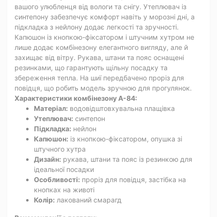
вашого улюбленця від вологи та снігу. Утеплювач із
синтепону забезпечує комфорт навіть у морозні дні, а
підкладка з нейлону додає легкості та зручності.
Капюшон із кнопкою-фіксатором і штучним хутром не
лише додає комбінезону елегантного вигляду, але й
захищає від вітру. Рукава, штани та пояс оснащені
резинками, що гарантують щільну посадку та
збереження тепла. На шиї передбачено проріз для
повідця, що робить модель зручною для прогулянок.
Характеристики комбінезону A-84:
Матеріал:
водовідштовхувальна плащівка
Утеплювач:
синтепон
Підкладка:
нейлон
Капюшон:
із кнопкою-фіксатором, опушка зі
штучного хутра
Дизайн:
рукава, штани та пояс із резинкою для
ідеальної посадки
Особливості:
проріз для повідця, застібка на
кнопках на животі
Колір:
лакований смарагд