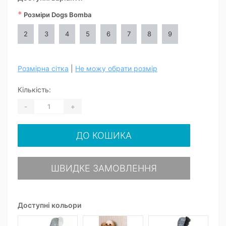
*
Розміри Dogs Bomba
2
3
4
5
6
7
8
9
Розмірна сітка
|
Не можу обрати розмір
Кількість:
-
+
ДО КОШИКА
ШВИДКЕ ЗАМОВЛЕННЯ
Доступні кольори