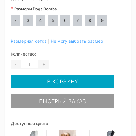
*
Размеры Dogs Bomba
2
3
4
5
6
7
8
9
Размерная сетка
|
Не могу выбрать размер
Количество:
-
+
В КОРЗИНУ
БЫСТРЫЙ ЗАКАЗ
Доступные цвета