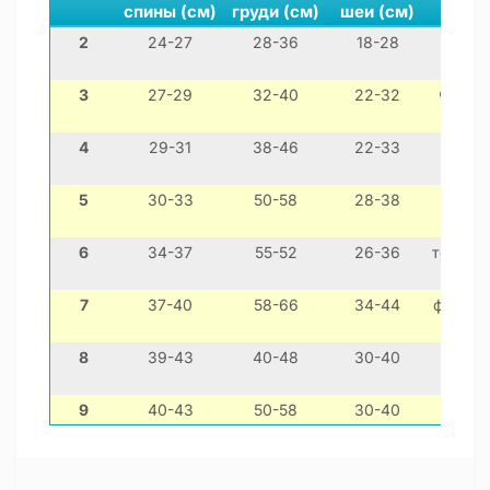
спины (см)
груди (см)
шеи (см)
2
24-27
28-36
18-28
мини
3
27-29
32-40
22-32
чихуах
4
29-31
38-46
22-33
йорк
5
30-33
50-58
28-38
мо
6
34-37
55-52
26-36
тот пуд
7
37-40
58-66
34-44
францу
8
39-43
40-48
30-40
шит-цу
9
40-43
50-58
30-40