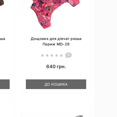
юша
Дощовик для дівчат рюша
Париж MD-29
0
640 грн.
ДО КОШИКА