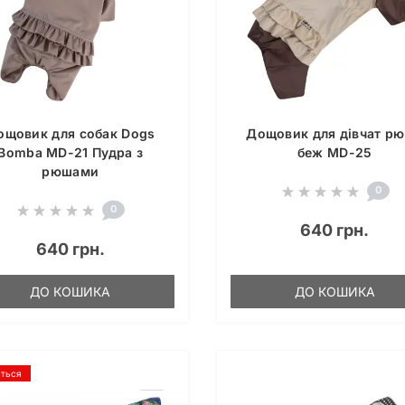
ощовик для собак Dogs
Дощовик для дівчат р
Bomba MD-21 Пудра з
беж MD-25
рюшами
0
0
640 грн.
640 грн.
ДО КОШИКА
ДО КОШИКА
ється