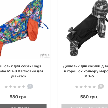
ощовик для собак Dogs
Дощовик для собаки дів
mba MD-8 Квітковий для
в горошок кольору мар
дівчаток
MD-5
0
0
580 грн.
580 грн.