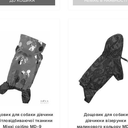
ДО КОШИКА
НЕМАЄ В НАЯВНОСТІ
овик для собаки дівчини
Дощовик для собаки
вітловідбиваючої тканини
дівчикни візерунки
Мiккi срiбло MD-9
малинового кольору MD