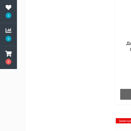
0
0
Д
0
Закінчу