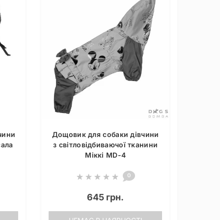
чини
Дощовик для собаки дівчини
сала
з світловідбиваючої тканини
Мiккi MD-4
0
645 грн.