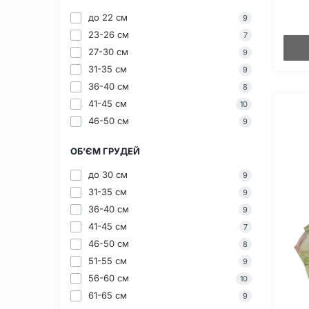
до 22 см
9
23-26 см
7
27-30 см
9
31-35 см
9
36-40 см
8
41-45 см
10
46-50 см
9
ОБ’ЄМ ГРУДЕЙ
до 30 см
9
31-35 см
9
36-40 см
9
41-45 см
7
46-50 см
8
51-55 см
9
56-60 см
10
61-65 см
9