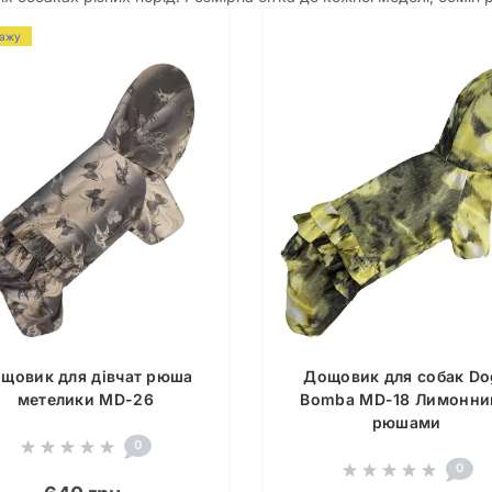
дажу
щовик для дівчат рюша
Дощовик для собак Do
метелики MD-26
Bomba MD-18 Лимонни
рюшами
0
0