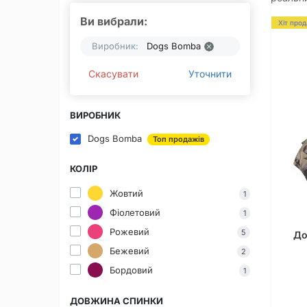
Ви вибрали:
Хіт про
Виробник:
Dogs Bomba
Скасувати
Уточнити
ВИРОБНИК
Dogs Bomba
Топ продажів
КОЛІР
Жовтий
1
Фіолетовий
1
Рожевий
5
До
Бежевий
2
Бордовий
1
ДОВЖИНА СПИНКИ