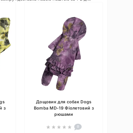
gs
Дощовик для собак Dogs
й з
Bomba MD-19 Фіолетовий з
рюшами
0