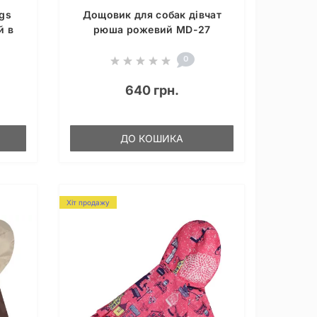
gs
Дощовик для собак дівчат
й в
рюша рожевий MD-27
0
640 грн.
ДО КОШИКА
Хіт продажу