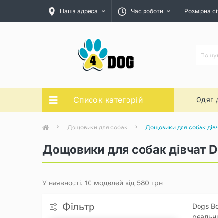
Наша адреса
Час роботи
Розмірна сі
Список категорій
Одяг 
Дощовики для собак
Дощовики для собак дів
Дощовики для собак дівчат 
У наявності: 10 моделей від 580 грн
Фільтр
Dogs Bo
реальни