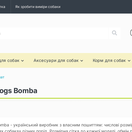
тка
Як зробити виміри собаки
для собак
Аксесуари для собак
Корм для собак
чат
Dogs Bomba
mba - український виробник з власним пошиттям: числові розмір
х собаках різних порід. Розмірна сітка до кожної моделі, обмін 