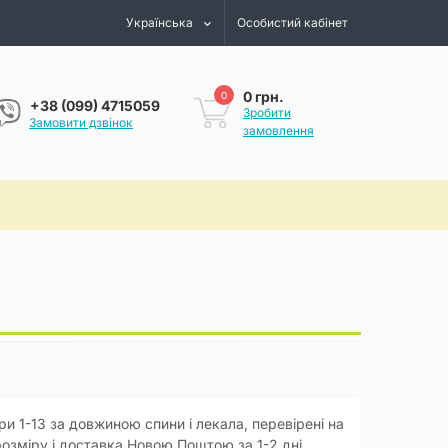
Українська
Особистий кабінет
0 грн.
0
+38 (099) 4715059
Зробити
Замовити дзвінок
замовлення
и 1-13 за довжиною спини і лекала, перевірені на
розміру і доставка Новою Поштою за 1-2 дні.