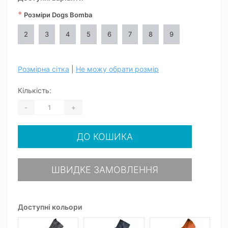
*
Розміри Dogs Bomba
2
3
4
5
6
7
8
9
Розмірна сітка
|
Не можу обрати розмір
Кількість:
-
+
ДО КОШИКА
ШВИДКЕ ЗАМОВЛЕННЯ
Доступні кольори