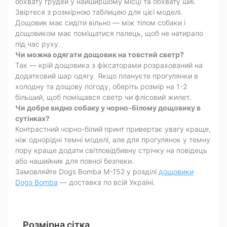
обхвату грудей у найширшому місці та обхвату шиї.
Звіртеся з розмірною таблицею для цієї моделі.
Дощовик має сидіти вільно — між тілом собаки і
дощовиком має поміщатися палець, щоб не натирало
під час руху.
Чи можна одягати дощовик на товстий светр?
Так — крій дощовика з фіксаторами розрахований на
додатковий шар одягу. Якщо плануєте прогулянки в
холодну та дощову погоду, оберіть розмір на 1-2
більший, щоб поміщався светр чи флісовий жилет.
Чи добре видно собаку у чорно-білому дощовику в
сутінках?
Контрастний чорно-білий принт привертає увагу краще,
ніж однорідні темні моделі, але для прогулянок у темну
пору краще додати світловідбивну стрічку на повідець
або нашийник для повної безпеки.
Замовляйте Dogs Bomba M-152 у розділі
дощовики
Dogs Bomba
— доставка по всій Україні.
Розмірна сітка