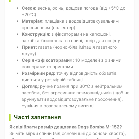
Сезон:
весна, осінь, дощова погода (від +5°C до
+20°C)
Матеріал:
плащівка з водовідштовхувальним
просоченням (поліестер)
Конструкція:
з фіксаторами на капюшоні,
застібка-блискавка по спині, отвір для повідця
Принт:
газета (чорно-біла імітація газетного
друку)
Серія «з фіксаторами»:
10 моделей з різними
кольорами та принтами
Розмірний ряд:
точну відповідність обхватів
дивіться у розмірній таблиці
Догляд:
ручне прання при 30°C з нейтральним
засобом, без агресивних плямовивідників (щоб не
зруйнувати водовідштовхувальне просочення),
сушіння в розправленому вигляді
Часті запитання
Як підібрати розмір дощовика Dogs Bomba M-152?
Зніміть мірки спини (від основи шиї до основи хвоста),