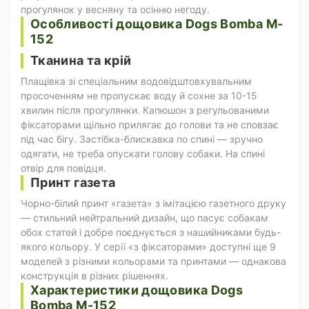
прогулянок у весняну та осінню негоду.
Особливості дощовика Dogs Bomba M-
152
Тканина та крій
Плащівка зі спеціальним водовідштовхувальним
просоченням не пропускає воду й сохне за 10-15
хвилин після прогулянки. Капюшон з регульованими
фіксаторами щільно прилягає до голови та не сповзає
під час бігу. Застібка-блискавка по спині — зручно
одягати, не треба опускати голову собаки. На спині
отвір для повідця.
Принт газета
Чорно-білий принт «газета» з імітацією газетного друку
— стильний нейтральний дизайн, що пасує собакам
обох статей і добре поєднується з нашийниками будь-
якого кольору. У серії «з фіксаторами» доступні ще 9
моделей з різними кольорами та принтами — однакова
конструкція в різних рішеннях.
Характеристики дощовика Dogs
Bomba M-152