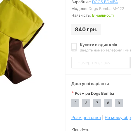
Виробник:
DOGS BOMBA
Модель:
Dogs Bomba M-122
Наявність:
В наявності
840 грн.
Купити в один клік
Введіть номер телефону і ми
Доступні варіанти
*
Розміри Dogs Bomba
2
3
7
8
9
Розмірна сітка
|
Не можу обр
Кількість: