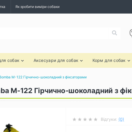
тка
Як зробити виміри собаки
для собак
Аксесуари для собак
Корм для собак
Bomba M-122 Гірчично-шоколадний з фіксаторами
ba M-122 Гірчично-шоколадний з фі
Відгуки:
(0)