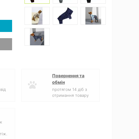
Повернення та
обмін
від
протягом 14 діб з
отримання товару
к
тіж.