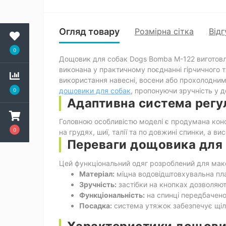
Огляд товару
Розмірна сітка
Відг
0
Дощовик для собак Dogs Bomba M-122 виготовлен
виконана у практичному поєднанні гірчичного 
використання навесні, восени або прохолодними
дощовики для собак
, пропонуючи зручність у до
0
Адаптивна система рег
Головною особливістю моделі є продумана конст
0
на грудях, шиї, талії та по довжині спинки, а 
Переваги дощовика для
Цей функціональний одяг розроблений для макс
Матеріал:
міцна водовідштовхувальна пла
Зручність:
застібки на кнопках дозволяют
Функціональність:
на спинці передбачено 
Посадка:
система утяжок забезпечує щіль