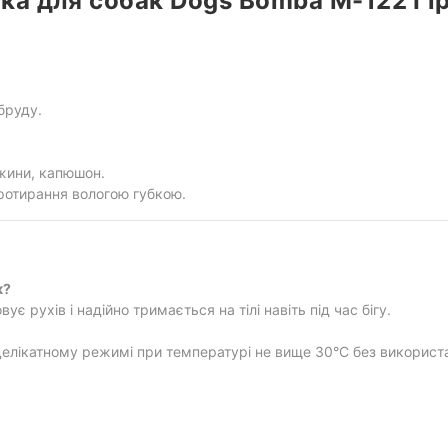
а для собак Dogs Bomba M-122 Гі
бруду.
жини, капюшон.
ротирання вологою губкою.
к?
є рухів і надійно тримається на тілі навіть під час бігу.
елікатному режимі при температурі не вище 30°C без використ