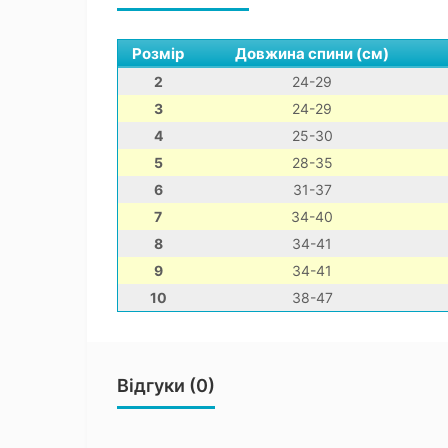
Розмір
Довжина спини (см)
2
24-29
3
24-29
4
25-30
5
28-35
6
31-37
7
34-40
8
34-41
9
34-41
10
38-47
Відгуки (0)