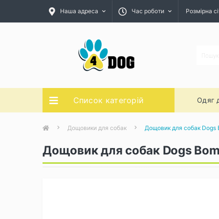
Наша адреса
Час роботи
Розмірна сі
Список категорій
Одяг 
Дощовики для собак
Дощовик для собак Dogs 
Дощовик для собак Dogs Bom