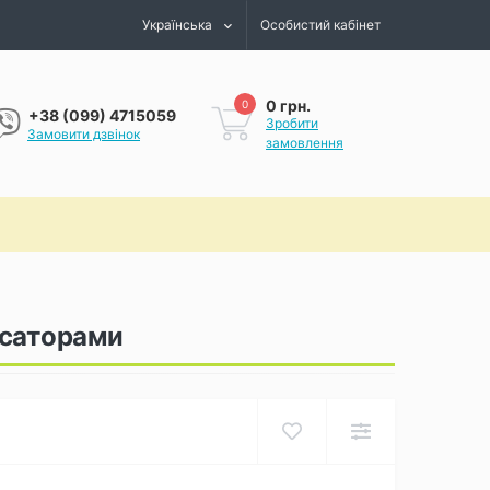
Українська
Особистий кабінет
0 грн.
0
+38 (099) 4715059
Зробити
Замовити дзвінок
замовлення
ксаторами