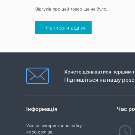
Відгуків про цей товар ще не було.
+ Написати відгук
Хочете дізнаватися першим п
Підпишіться на нашу роз
Інформація
Час р
Умови використання сайту
4dog.com.ua