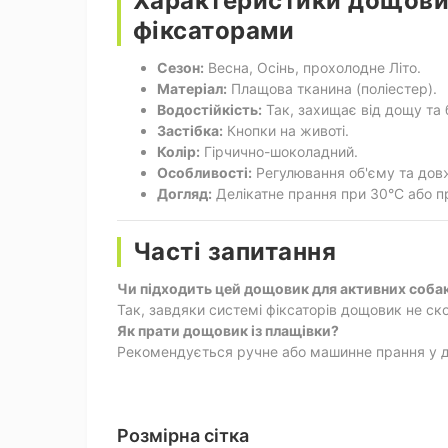
Характеристики дощовик
фіксаторами
Сезон:
Весна, Осінь, прохолодне Літо.
Матеріал:
Плащова тканина (поліестер).
Водостійкість:
Так, захищає від дощу та 
Застібка:
Кнопки на животі.
Колір:
Гірчично-шоколадний.
Особливості:
Регулювання об'єму та дов
Догляд:
Делікатне прання при 30°C або п
Часті запитання
Чи підходить цей дощовик для активних соба
Так, завдяки системі фіксаторів дощовик не скову
Як прати дощовик із плащівки?
Рекомендується ручне або машинне прання у д
Розмірна сітка