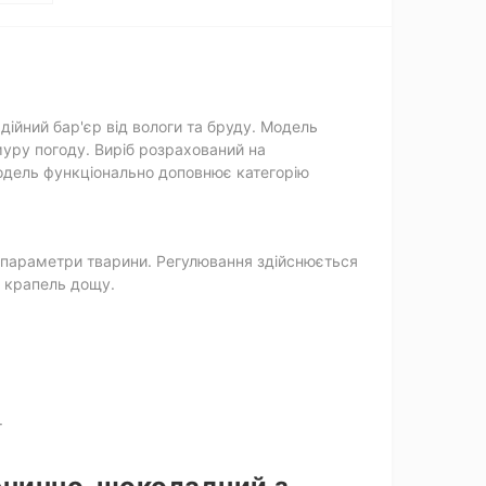
ійний бар'єр від вологи та бруду. Модель
муру погоду. Виріб розрахований на
модель функціонально доповнює категорію
д параметри тварини. Регулювання здійснюється
а крапель дощу.
.