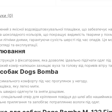
уки (0)
ий з якісної водовідштовхувальної плащівки, що забезпечує над
та шоколадного кольорів, що покращує видимість тварини у пох
 літніми днями, гарантуючи сухість шерсті під час опадів. Ця 
гляді та експлуатації.
улювання
рукція з фіксаторами, яка дозволяє ідеально підігнати одяг пі
високий комір-капюшон захищає вуха та голову від поривів вітру т
 собак Dogs Bomba
имального комфорту під час прогулянок у негоду.
щівка, яку легко мити.
ь швидко одягнути та зняти дощовик.
спеціальний отвір для кріплення повідця до шлеї або нашийника
не прилягання та запобігає потраплянню вологи під одяг.