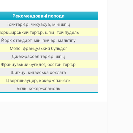
Рекомендовані породи
Той-тер'єр, чихуахуа, міні шпіц
оркширський тер'єр, шпіц, той пудель
Йорк стандарт, міні пінчер, мальтіпу
Мопс, французький бульдог
Джек-рассел тер'єр, шпіц
Французький бульдог, бостон тер'єр
Шит-цу, китайська хохлата
Цвергшнауцер, кокер-спанієль
Бігль, кокер-спанієль