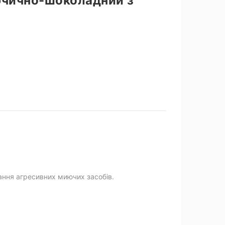
рчично-шоколадний з
ання агресивних миючих засобів.