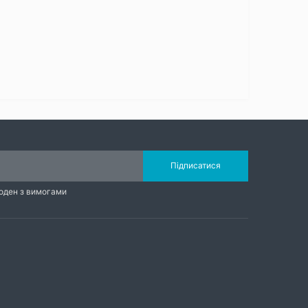
Підписатися
годен з вимогами