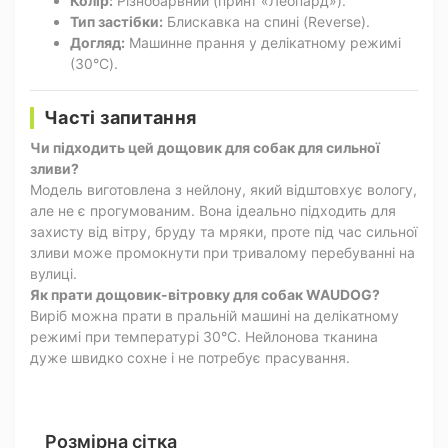
Колір:
Різнобарвний (принт «Леопард»).
Тип застібки:
Блискавка на спині (Reverse).
Догляд:
Машинне прання у делікатному режимі
(30°C).
Часті запитання
Чи підходить цей дощовик для собак для сильної
зливи?
Модель виготовлена з нейлону, який відштовхує вологу,
але не є прогумованим. Вона ідеально підходить для
захисту від вітру, бруду та мряки, проте під час сильної
зливи може промокнути при тривалому перебуванні на
вулиці.
Як прати дощовик-вітровку для собак WAUDOG?
Виріб можна прати в пральній машині на делікатному
режимі при температурі 30°C. Нейлонова тканина
дуже швидко сохне і не потребує прасування.
Розмірна сітка