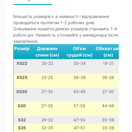
Більшість розмірів є в наявності і відправлення
проводиться протягом 1-2 робочих днів.
Очікування пошиття деяких розмірів становить 1-4
робочі дні. Наявність уточнюйте у менеджера після
замовлення.
Розмір
Довжина
Об'єм
Обхват шиї
спини (см)
грудей (см)
(см)
XS22
20-22
30-34
19-21
мін
XS25
22-25
36-38
26-28
XS30
27-30
43-45
27-30
S30
27-30
57-59
44-46
S32
29-32
47-50
35-38
S35
32-35
47-51
35-39
дж