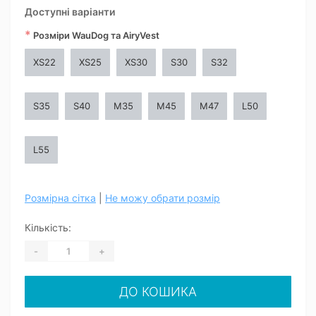
Доступні варіанти
*
Розміри WauDog та AiryVest
XS22
XS25
XS30
S30
S32
S35
S40
M35
M45
M47
L50
L55
Розмірна сітка
|
Не можу обрати розмір
Кількість:
-
+
ДО КОШИКА