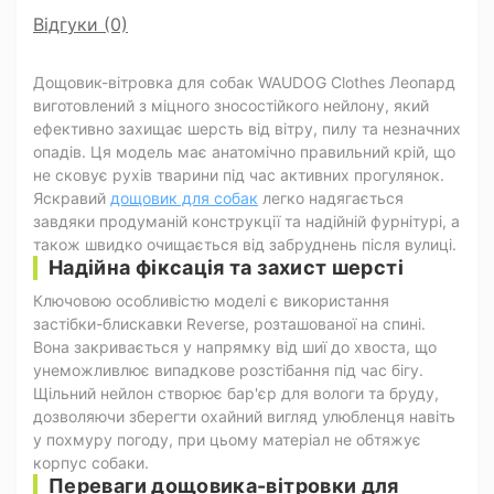
Відгуки (0)
Дощовик-вітровка для собак WAUDOG Clothes Леопард
виготовлений з міцного зносостійкого нейлону, який
ефективно захищає шерсть від вітру, пилу та незначних
опадів. Ця модель має анатомічно правильний крій, що
не сковує рухів тварини під час активних прогулянок.
Яскравий
дощовик для собак
легко надягається
завдяки продуманій конструкції та надійній фурнітурі, а
також швидко очищається від забруднень після вулиці.
Надійна фіксація та захист шерсті
Ключовою особливістю моделі є використання
застібки-блискавки Reverse, розташованої на спині.
Вона закривається у напрямку від шиї до хвоста, що
унеможливлює випадкове розстібання під час бігу.
Щільний нейлон створює бар'єр для вологи та бруду,
дозволяючи зберегти охайний вигляд улюбленця навіть
у похмуру погоду, при цьому матеріал не обтяжує
корпус собаки.
Переваги дощовика-вітровки для