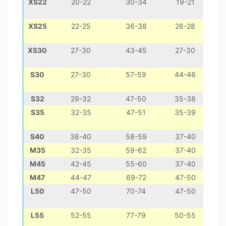
XS22
20-22
30-34
19-21
мін
XS25
22-25
36-38
26-28
XS30
27-30
43-45
27-30
S30
27-30
57-59
44-46
S32
29-32
47-50
35-38
S35
32-35
47-51
35-39
дж
S40
38-40
58-59
37-40
M35
32-35
59-62
37-40
М45
42-45
55-60
37-40
М47
44-47
69-72
47-50
L50
47-50
70-74
47-50
до
L55
52-55
77-79
50-55
зтаф