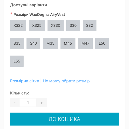
Доступні варіанти
*
Розміри WauDog та AiryVest
XS22
XS25
XS30
S30
S32
S35
S40
M35
M45
M47
L50
L55
Розмірна сітка
|
Не можу обрати розмір
Кількість:
-
+
ДО КОШИКА