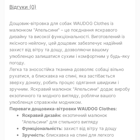
Відгуки (0)
Дощовик-вітровка для собак WAUDOG Clothes із
малюнком "Апельсини" – це поєднання яскравого
дизайну та високої функціональності. Виготовлений із
якісного нейлону, цей дощовик забезпечує надійний
захист від вітру та дощу, дозволяючи вашому
улюбленцю залишатися сухим і комфортним у будь-яку
погоду.
Легка та зносостійка тканина дозволяє собаці вільно
рухатися, а блискавка на спині, яка застібається
зверху донизу, робить процес одягання швидким і
зручним. Яскравий малюнок "Апельсини" додає виробу
екзотичного та модного вигляду, роблячи вашого
улюбленця справжнім модником.
Переваги дощовика-вітровки WAUDOG Clothes:
Яскравий дизайн:
екзотичний малюнок
"Апельсини" для стильного вигляду
Функціональність:
захист від вітру та дощу
Зручність:
блискавка на спині для легкого