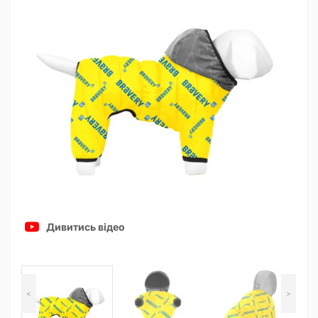
Дивитись відео
<
>