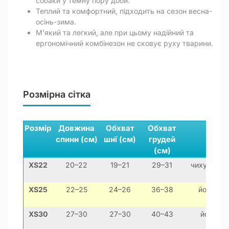
собаки у темну пору доби.
Теплий та комфортний, підходить на сезон весна-
осінь-зима.
М'який та легкий, але при цьому надійний та
ергономічний комбінезон не сковує руху тварини.
Розмірна сітка
Розмір
Довжина
Обхват
Обхват
спини (см)
шиї (см)
грудей
(см)
XS22
20–22
19–21
29–31
чихуахуа, 
XS25
22–25
24–26
36–38
йоркширс
XS30
27–30
27–30
40–43
йоркшир