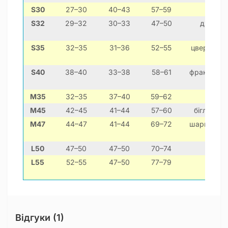
S30
27–30
40–43
57–59
мо
S32
29–32
30–33
47–50
джек-ра
S35
32–35
31–36
52–55
цвергшнауц
S40
38–40
33–38
58–61
французьки
M35
32–35
37–40
59–62
кокер
M45
42–45
41–44
57–60
бігль, ко
M47
44–47
41–44
69–72
шарпей, п
тер
L50
47–50
47–50
70–74
лабра
L55
52–55
47–50
77–79
лаб
ста
Відгуки (1)