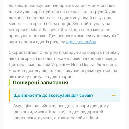
Більшість аксесуарів підбирають за розміром собаки:
для амуніції орієнтуйтеся на обхват шиї та грудей, для
лежанок і переносок — на довжину тіла й вагу, для
мисок — на зріст і об'єм порції. Звертайте увагу на
матеріали: міцні, безпечні й такі, що легко миються,
прослужать довше. Для повного комплекту до амуніції
варто додати одяг із розділу
одяг для собак
.
Скористайтеся фільтром праворуч або оберіть потрібну
підкатегорію, і каталог покаже лише підходящі позиції.
Доставляємо по всій Україні — Нова Пошта, Укрпошта.
Частина доходу від кожної покупки спрямовується на
підтримку притулків для тварин.
Поширені запитання
Що відносять до аксесуарів для собак?
Амуніцію (нашийники, повідці), товари для дому
(лежанки, миски, іграшки) та для подорожей
(переноски, сумки), а також засоби гігієни.