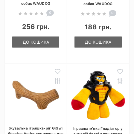
собак WAUDOG
собак WAUDOG
0
0
256 грн.
188 грн.
ДО КОШИКА
ДО КОШИКА
Жувальна іграшка-ріг GiGwi
Іграшка м'яка Гладіатор у
Wooden Antler коричнева для
гумовій броні з пищалкою