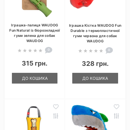
Іграшка-палиця WAUDOG
Іграшка Кістка WAUDOG Fun
Fun Natural із біорозкладної
Durable з термопластичної
гуми зелена для собак
гуми червона для собак
WAUDOG
WAUDOG
0
0
315 грн.
328 грн.
ДО КОШИКА
ДО КОШИКА