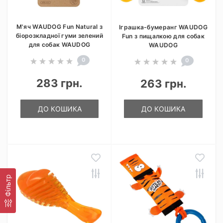
М'яч WAUDOG Fun Natural з
Іграшка-бумеранг WAUDOG
біорозкладної гуми зелений
Fun з пищалкою для собак
для собак WAUDOG
WAUDOG
0
0
283 грн.
263 грн.
ДО КОШИКА
ДО КОШИКА
Фільтр