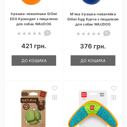
Іграшка-неваляшка GiGwi
М'яка іграшка-неваляйка
EGG Крокодил з пищалкою
GiGwi Egg Курча з пищалкою
для собак WAUDOG
для собак WAUDOG
0
0
421 грн.
376 грн.
ДО КОШИКА
ДО КОШИКА