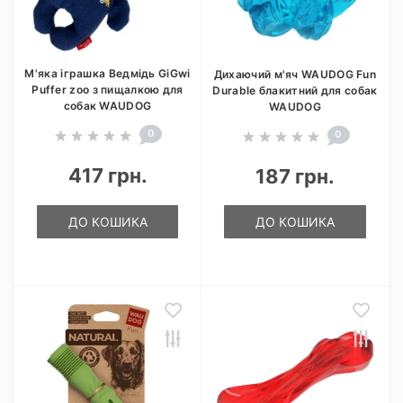
М'яка іграшка Ведмідь GiGwi
Дихаючий м'яч WAUDOG Fun
Puffer zoo з пищалкою для
Durable блакитний для собак
собак WAUDOG
WAUDOG
0
0
417 грн.
187 грн.
ДО КОШИКА
ДО КОШИКА