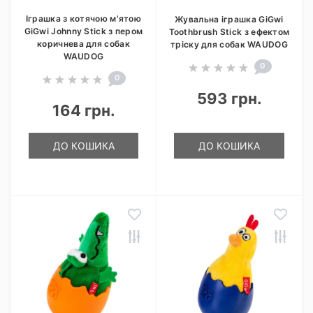
Іграшка з котячою м'ятою
Жувальна іграшка GiGwi
GiGwi Johnny Stick з пером
Toothbrush Stick з ефектом
коричнева для собак
тріску для собак WAUDOG
WAUDOG
0
0
593 грн.
164 грн.
ДО КОШИКА
ДО КОШИКА