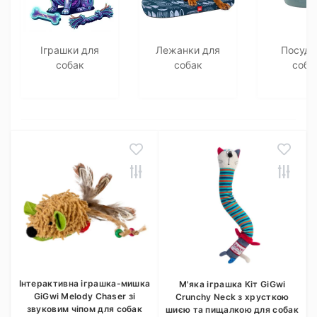
Іграшки для
Лежанки для
Посуд 
собак
собак
соба
Інтерактивна іграшка-мишка
М'яка іграшка Кіт GiGwi
GiGwi Melody Chaser зі
Crunchy Neck з хрусткою
звуковим чіпом для собак
шиєю та пищалкою для собак