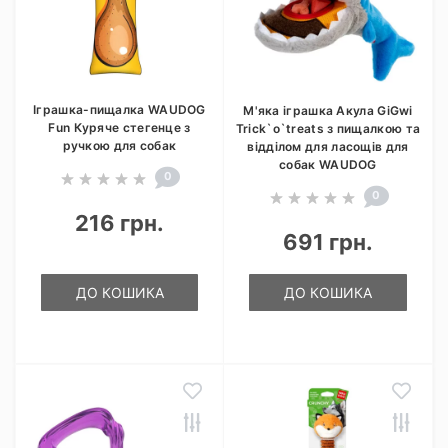
Іграшка-пищалка WAUDOG
М'яка іграшка Акула GiGwi
Fun Куряче стегенце з
Trick`o`treats з пищалкою та
ручкою для собак
відділом для ласощів для
собак WAUDOG
0
0
216 грн.
691 грн.
ДО КОШИКА
ДО КОШИКА