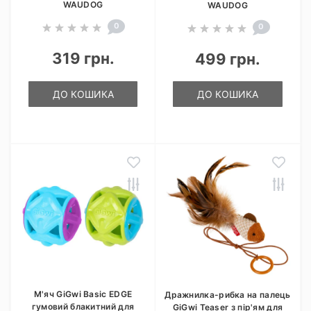
WAUDOG
WAUDOG
0
0
319 грн.
499 грн.
ДО КОШИКА
ДО КОШИКА
М'яч GiGwi Basic EDGE
Дражнилка-рибка на палець
гумовий блакитний для
GiGwi Teaser з пір'ям для