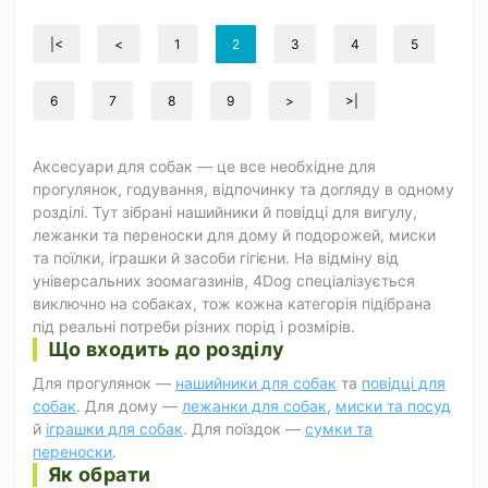
|<
<
1
2
3
4
5
6
7
8
9
>
>|
Аксесуари для собак — це все необхідне для
прогулянок, годування, відпочинку та догляду в одному
розділі. Тут зібрані нашийники й повідці для вигулу,
лежанки та переноски для дому й подорожей, миски
та поїлки, іграшки й засоби гігієни. На відміну від
універсальних зоомагазинів, 4Dog спеціалізується
виключно на собаках, тож кожна категорія підібрана
під реальні потреби різних порід і розмірів.
Що входить до розділу
Для прогулянок —
нашийники для собак
та
повідці для
собак
. Для дому —
лежанки для собак
,
миски та посуд
й
іграшки для собак
. Для поїздок —
сумки та
переноски
.
Як обрати