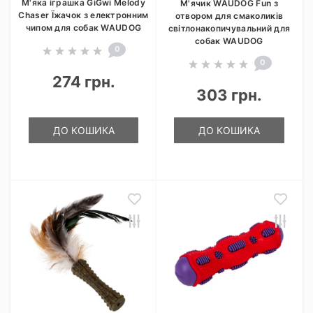
М'яка іграшка GiGwi Melody
М'ячик WAUDOG Fun з
Chaser Їжачок з електронним
отвором для смаколиків
чипом для собак WAUDOG
світлонакопичувальний для
собак WAUDOG
0
0
274 грн.
303 грн.
ДО КОШИКА
ДО КОШИКА