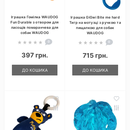
Іграшка Гомілка WAUDOG
Іграшка GiGwi Bite me hard
Fun Durable з отвором для
Тигр на мотузці з ручкою та
ласощів помаранчева для
пищалкою для собак
собак WAUDOG
WAUDOG
0
0
397 грн.
715 грн.
ДО КОШИКА
ДО КОШИКА