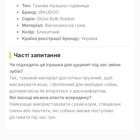
Тип:
Гумова іграшка-годівниця
Бренд:
WAUDOG
Серія:
GiGwi Bulb Rubber
Матеріал:
Високоякісна гума
Колір:
Блакитний
Країна реєстрації бренду:
Україна
Часті запитання
Чи підходить ця іграшка для цуценят під час зміни
зубів?
Так, гумовий матеріал достатньо пружний, щоб
масажувати ясна, і безпечний для молодих собак,
допомагаючи їм впоратися з дискомфортом.
Які ласощі можна класти всередину?
Найкраще використовувати сухий корм, спеціальні
снеки або паштети, які собака зможе поступово
діставати під час гри.