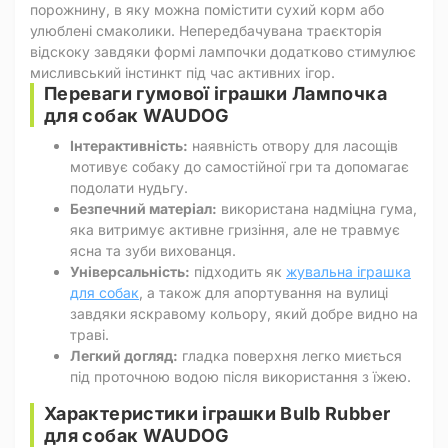
порожнину, в яку можна помістити сухий корм або
улюблені смаколики. Непередбачувана траєкторія
відскоку завдяки формі лампочки додатково стимулює
мисливський інстинкт під час активних ігор.
Переваги гумової іграшки Лампочка
для собак WAUDOG
Інтерактивність:
наявність отвору для ласощів
мотивує собаку до самостійної гри та допомагає
подолати нудьгу.
Безпечний матеріал:
використана надміцна гума,
яка витримує активне гризіння, але не травмує
ясна та зуби вихованця.
Універсальність:
підходить як
жувальна іграшка
для собак
, а також для апортування на вулиці
завдяки яскравому кольору, який добре видно на
траві.
Легкий догляд:
гладка поверхня легко миється
під проточною водою після використання з їжею.
Характеристики іграшки Bulb Rubber
для собак WAUDOG