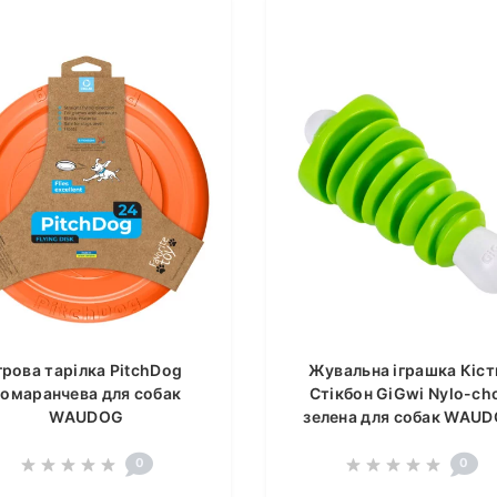
грова тарілка PitchDog
Жувальна іграшка Кіст
помаранчева для собак
Стікбон GiGwi Nylo-ch
WAUDOG
зелена для собак WAU
0
0