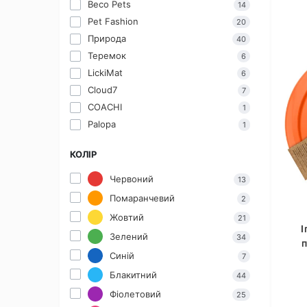
Beco Pets
14
Pet Fashion
20
Природа
40
Теремок
6
LickiMat
6
Cloud7
7
COACHI
1
Palopa
1
КОЛІР
Червоний
13
Помаранчевий
2
Жовтий
21
І
Зелений
34
Синій
7
Блакитний
44
Фіолетовий
25