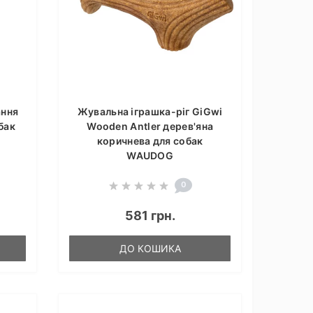
ання
Жувальна іграшка-ріг GiGwi
бак
Wooden Antler дерев'яна
коричнева для собак
WAUDOG
0
581 грн.
ДО КОШИКА