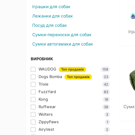
Іграшки для собак
Лежанки для собак
Посуд для собак
Іг
Сумки-переноски для собак
Сумки автогамаки для собак
ВИРОБНИК
WAUDOG
Топ продажів
158
Dogs Bomba
Топ продажів
23
Trixie
42
FuzzYard
83
Kong
18
Сумк
Ruffwear
38
Wolters
3
ZippyPaws
1
AiryVest
2