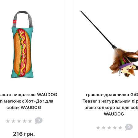
ашка з пищалкою WAUDOG
Іграшка-дражнилка Gi
n малюнок Хот-Дог для
Teaser з натуральним пі
собак WAUDOG
різнокольорова для со
WAUDOG
0
0
216 грн.