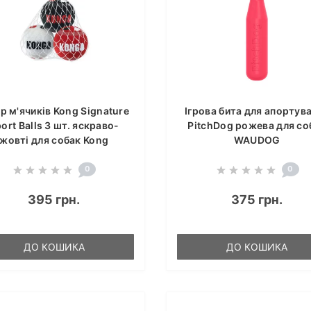
р м'ячиків Kong Signature
Ігрова бита для апортув
ort Balls 3 шт. яскраво-
PitchDog рожева для со
жовті для собак Kong
WAUDOG
0
0
395 грн.
375 грн.
ДО КОШИКА
ДО КОШИКА