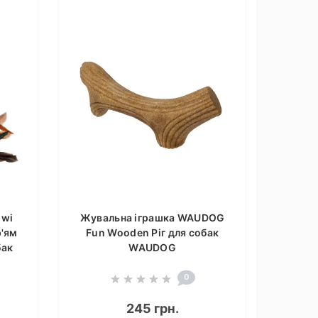
Gwi
Жувальна іграшка WAUDOG
р'ям
Fun Wooden Ріг для собак
бак
WAUDOG
0
245 грн.