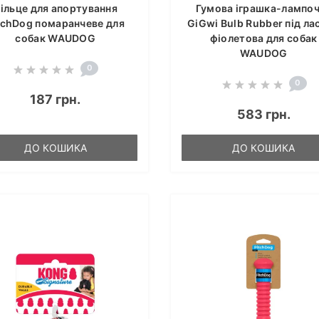
ільце для апортування
Гумова іграшка-лампо
tchDog помаранчеве для
GiGwi Bulb Rubber під ла
собак WAUDOG
фіолетова для собак
WAUDOG
0
0
187 грн.
583 грн.
ДО КОШИКА
ДО КОШИКА