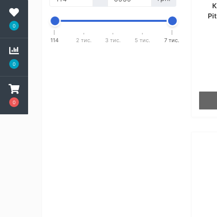
К
Pi
0
114
2 тис.
3 тис.
5 тис.
7 тис.
0
0