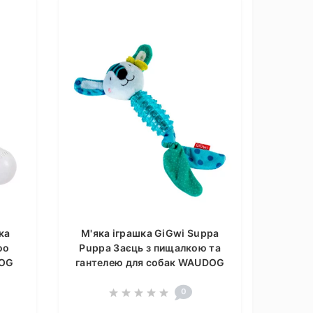
ка
М'яка іграшка GiGwi Suppa
oo
Puppa Заєць з пищалкою та
DOG
гантелею для собак WAUDOG
0