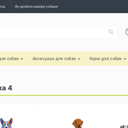
тка
Як зробити виміри собаки
для собак
Аксесуари для собак
Корм для собак
ка 4