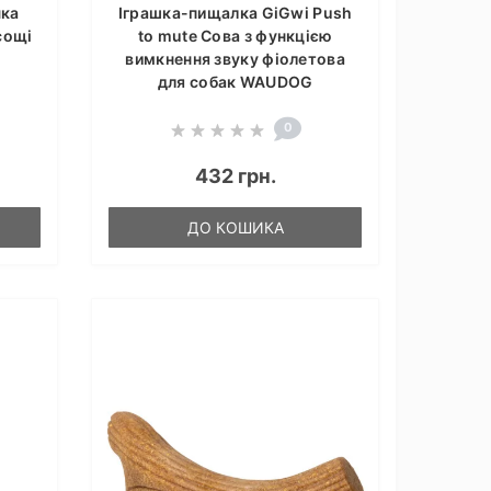
чка
Іграшка-пищалка GiGwi Push
сощі
to mute Сова з функцією
вимкнення звуку фіолетова
для собак WAUDOG
0
432 грн.
ДО КОШИКА