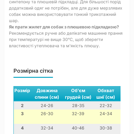
синтепону та плюшевій підкладці. Для більшості порід
додатковий одяг не потрібен, але для дуже мерзлявих
собак можна використовувати тонкий трикотажний
шар.
Як прати жилет для собак з плюшевою підкладкою?
Рекомендується ручне або делікатне машинне прання
при температурі не вище 30°C, щоб зберегти
властивості утеплювача та м'якість плюшу.
Розмірна сітка
Розмір
Довжина
Об'єм
Обхват
спини (см)
грудей (см)
шиї (см)
2
24-26
28-35
22-32
3
26-30
32-39
24-34
чихуа
4
32-34
40-46
30-38
йо