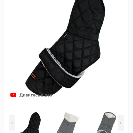
Дивитись відео
<
>