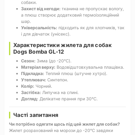
собаки.
Захист від негоди:
тканина не пропускає вологу,
а плюш створює додатковий термоізоляційний
шар.
Універсальність:
підходить як для хлопчиків, так
і для дівчаток (унісекс).
Характеристики жилета для собак
Dogs Bomba GL-12
Сезон:
Зима (до -20°C).
Матеріал верху:
Водовідштовхувальна плащівка.
Підкладка:
Теплий плюш (штучне хутро).
Утеплювач:
Синтепон.
Колір:
Чорний.
Застібка:
Липучка на спині.
Догляд:
Делікатне прання при 30°C.
Часті запитання
Чи потрібно одягати щось під цей жилет для собак?
Жилет розрахований на морози до -20°C завдяки