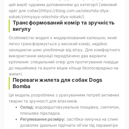
цей виріб чудовим доповненням до категорії [зимовий
одяг для собак](https://4dog.com.ua/odezhda-dlya-
sobak/zimnyaya-odezhda-dlya-sobak/).
Трансформований комір та зручність
вигулу
Особливістю моделі є модернізований капюшон, який
легко трансформується у високий комір, надійно
захищаючи шию улюбленця від вітру. Для комфортного
використання амуніції передбачено два варіанти
кріплення: спеціальний отвір для протягування повідця
до нашийника та вшите міцне кільце безпосередньо на
жилеті.
Переваги жилета для собак Dogs
Bomba
Ця модель розроблена з урахуванням потреб активних
тварин та зручності для власників.
Склад:
водовідштовхувальна плащівка, синтепон,
плюшева підкладка.
Регулювання розміру:
застібка-липучка на спині
дозволяє ідеально підігнати об'єм під параметри