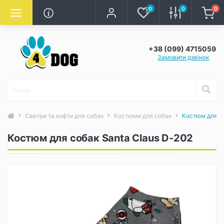
0
0
0
+38 (099) 4715059
Замовити дзвінок
Светри та кофти для собак
Костюми для собак
Костюм для со
Костюм для собак Santa Claus D-202