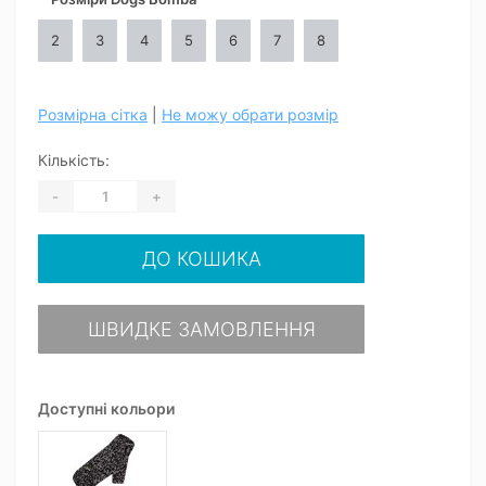
2
3
4
5
6
7
8
Розмірна сітка
|
Не можу обрати розмір
Кількість:
-
+
ДО КОШИКА
ШВИДКЕ ЗАМОВЛЕННЯ
Доступні кольори