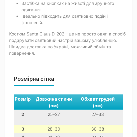
Застібка на кнопках на животі для зручного
одягання.
Ідеально підходить для святкових подій і
фотосесій.
Костюм Santa Claus D-202 – це не просто одяг, а спосіб
подарувати святковий настрій вашому улюбленцю.
Швидка доставка по Україні, можливий обмін та
повернення.
Розмірна сітка
Розмір
Довжина спини
Обхват грудей
Обхв
(см)
(см)
(
2
25–27
27–33
16
3
28–30
30–38
18