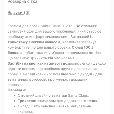
Розмірна сітка
Відгуки (0)
Костюм для собак Santa Claus D-202 – це стильний
святковий одяг для вашого улюбленця, який створює
особливу атмосферу зимових свят. Виконаний із
трикотажу з легким начосом
, костюм забезпечує
комфорт і тепло для вашого собаки.
Склад 100%
бавовна
робить тканину м'якою та приємною до тіла,
що гарантує зручність під час носіння.
Застібка на кнопках на животі
дозволяє легко і швидко
одягати костюм, що особливо зручно для активних
собак. Цей святковий костюм ідеально підходить для
тематичних фотосесій, прогулянок і домашніх
святкувань.
Переваги:
Стильний дизайн у тематиці Santa Claus.
Трикотаж із начосом
для додаткового тепла.
Склад: 100% бавовна – м'яка, натуральна
тканина.