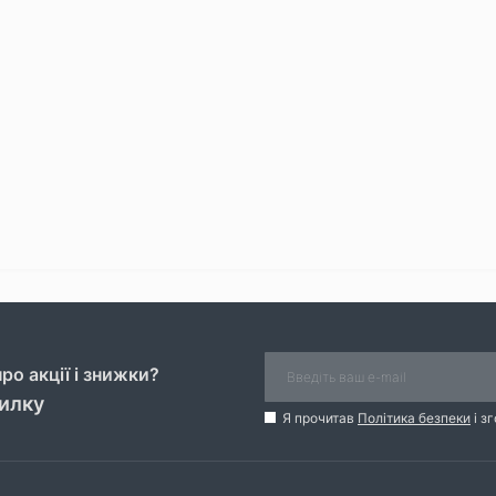
ро акції і знижки?
силку
Я прочитав
Політика безпеки
і з