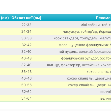
 (см)
Обхват шиї (см)
Рекоме
22-32
міні собаки, той-т
24-34
чихуахуа, тойтер'єр, йоркши
30-38
йорк стандарт, тойпудель, мальтіп
32-42
мопс, цуценята французьких 
32-40
той пудель, великий йоркширс
40-48
французький бульдог, босто
32-40
шит-цу, фокстер'єр, китайська хохла
36-43
кокер спанієл
40-46
кокер спанієль, цвергшна
50-56
кокер спанієль, цвергшна
52-62
велик
54-64
велик