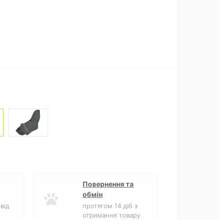
Повернення та
обмін
Диви
від
протягом 14 діб з
отримання товару