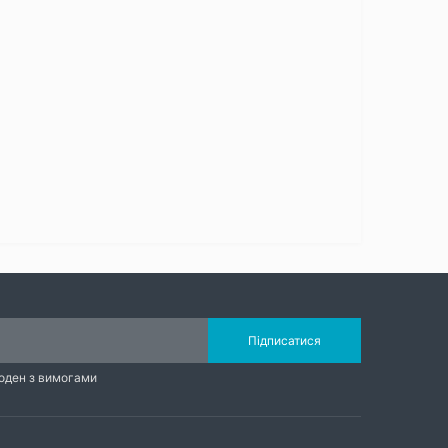
Підписатися
годен з вимогами