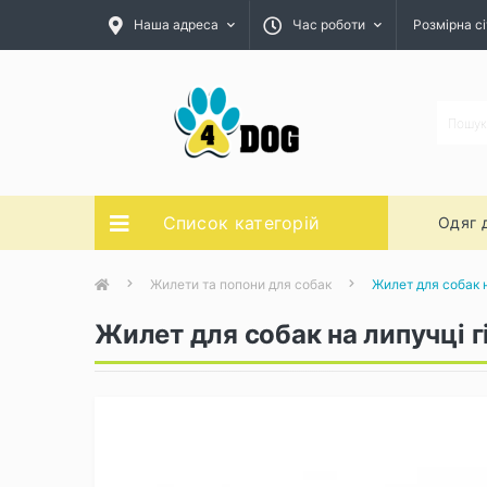
Наша адреса
Час роботи
Розмірна сі
Список категорій
Одяг 
Жилети та попони для собак
Жилет для собак н
Жилет для собак на липучці г