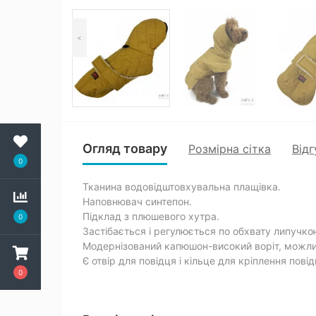
<
Огляд товару
Розмірна сітка
Відг
0
Тканина водовідштовхувальна плащівка.
Наповнювач синтепон.
Підклад з плюшевого хутра.
0
Застібається і регулюється по обхвату липучкою
Модернізований капюшон-високий воріт, можли
Є отвір для повідця і кільце для кріплення повід
0