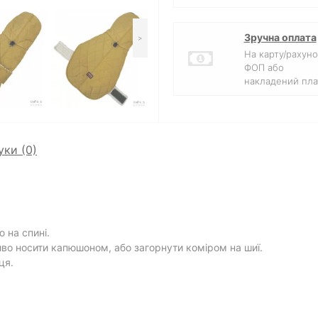
Зручна оплата
>
На карту/рахуно
ФОП або
накладений пла
уки (0)
 на спині.
во носити капюшоном, або загорнути коміром на шиї.
ця.