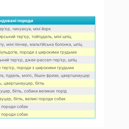
ндовані породи
ер'єр, чихуахуа, міні йорк
рський тер'єр, тойпудель, міні шпіц
у, міні пінчер, мальтійська болонка, шпіц
бульдогів, породи з широкими грудьми
ький тер'єр, джек-рассел-тер'єр, шпіц
н тер'єр, породи з широкими грудьми
та, пудель, мопс, бішон фризе, цвергшнауцер
ь, цвергшнауцер, бігль
уцер, бігль, собаки великих порід
уцер, бігль, великі породи собак
і породи собак
і породи собак