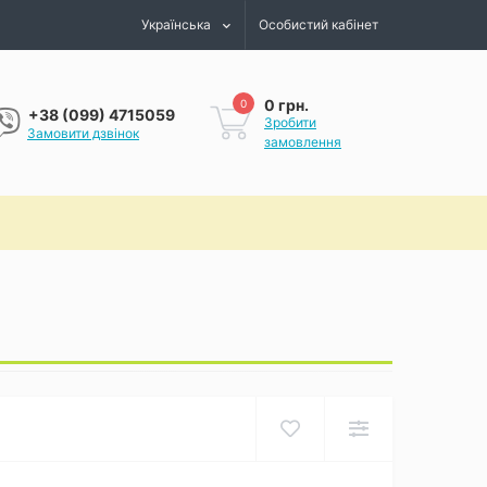
Українська
Особистий кабінет
0 грн.
0
+38 (099) 4715059
Зробити
Замовити дзвінок
замовлення