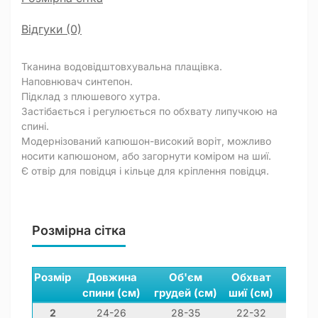
Відгуки (0)
Тканина водовідштовхувальна плащівка.
Наповнювач синтепон.
Підклад з плюшевого хутра.
Застібається і регулюється по обхвату липучкою на
спині.
Модернізований капюшон-високий воріт, можливо
носити капюшоном, або загорнути коміром на шиї.
Є отвір для повідця і кільце для кріплення повідця.
Розмірна сітка
Розмір
Довжина
Об'єм
Обхват
спини (см)
грудей (см)
шиї (см)
2
24-26
28-35
22-32