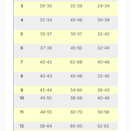
3
26-30
32-39
24-34
чихуа
4
32-34
40-46
30-38
йо
5
35-37
50-57
32-42
мо
6
37-39
45-50
32-40
той
7
40-42
62-68
40-48
ф
8
40-43
40-48
32-40
шит-ц
9
42-44
54-60
36-43
10
45-50
58-66
40-46
кокер
11
49-55
60-70
50-56
коке
12
58-64
80-90
52-62