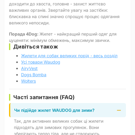
доходити до хвоста, головне - захист життєво
важливих органів. Звертайте увагу на застібки:
блискавка на спині значно спрощує процес одягання
великого непосиди.
Порада 4Dog:
Жилет - найкращий перший одяг для
цуценяти: мінімум обмежень, максимум звички.
Дивіться також
Жилети для собак великих порід - весь розділ
Усі товари Waudog
AiryVest
Dogs Bomba
Wolters
Часті запитання (FAQ)
Чи підійде жилет WAUDOG для зими?
Так, для активних великих собак ці жилети
підходять для зимових прогулянок. Вони
зберігають тепло тіла, але не створюють