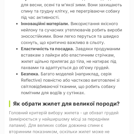
для весни, осені та м'якої зими. Вони захищають
спину та грудну клітку, не перегріваючи собаку
під час активності.
Інноваційні матеріали.
Використання якісного
нейлону та сучасних утеплювачів робить вироби
зносостійкими. Вони легко перуться та швидко
сохнуть, що критично важливо в сльоту.
Еластичність та посадка.
Завдяки продуманим
вставкам з лайкри або еластичним стрічкам,
жилет щільно прилягає до тіла, не натирає під
пахвами та адаптується до об'єму грудей.
Безпека.
Багато моделей (наприклад, серія
Reflective) повністю або частково виготовлені зі
світловідбиваючої тканини, що робить собаку
помітним для водіїв у сутінках.
Як обрати жилет для великої породи?
Головний критерій вибору жилета - це обхват грудей
(вимірюється у найширшому місці за передніми
лапами). Для великих собак довжина спини є
вторинним показником, оскільки жилет може не