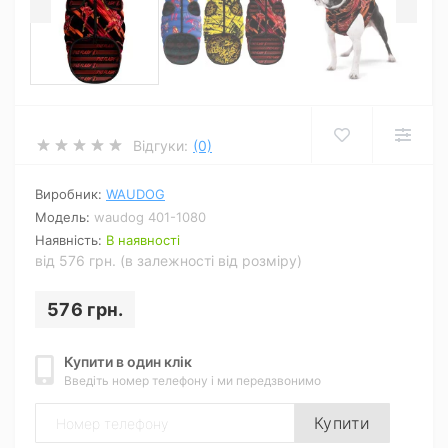
Відгуки:
(0)
Виробник:
WAUDOG
Модель:
waudog 401-1080
Наявність:
В наявності
від 576 грн. (в залежності від розміру)
576 грн.
Купити в один клік
Введіть номер телефону і ми передзвонимо
Купити