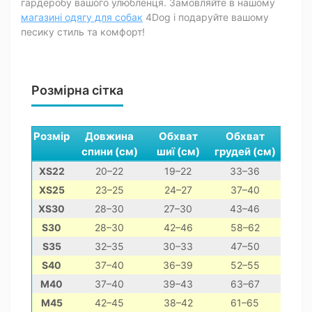
гардеробу вашого улюбленця. Замовляйте в нашому
магазині одягу для собак
4Dog і подаруйте вашому
песику стиль та комфорт!
Розмірна сітка
Розмір
Довжина
Обхват
Обхват
спини (см)
шиї (см)
грудей (см)
XS22
20–22
19–22
33–36
чи
XS25
23–25
24–27
37–40
йор
XS30
28–30
27–30
43–46
поме
S30
28–30
42–46
58–62
S35
32–35
30–33
47–50
S40
37–40
36–39
52–55
цв
M40
37–40
39–43
63–67
б
M45
42–45
38–42
61–65
коке