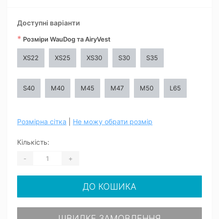
Доступні варіанти
*
Розміри WauDog та AiryVest
XS22
XS25
XS30
S30
S35
S40
M40
M45
M47
M50
L65
Розмірна сітка
|
Не можу обрати розмір
Кількість:
-
+
ДО КОШИКА
ШВИДКЕ ЗАМОВЛЕННЯ