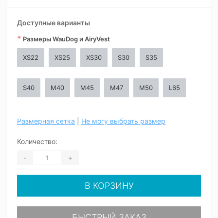
Доступные варианты
*
Размеры WauDog и AiryVest
XS22
XS25
XS30
S30
S35
S40
M40
M45
M47
M50
L65
Размерная сетка
|
Не могу выбрать размер
Количество:
-
+
В КОРЗИНУ
БЫСТРЫЙ ЗАКАЗ