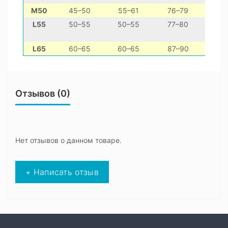
M50
45–50
55–61
76–79
L55
50–55
50–55
77–80
L65
60–65
60–65
87–90
неме
Отзывов (0)
Нет отзывов о данном товаре.
+ Написать отзыв