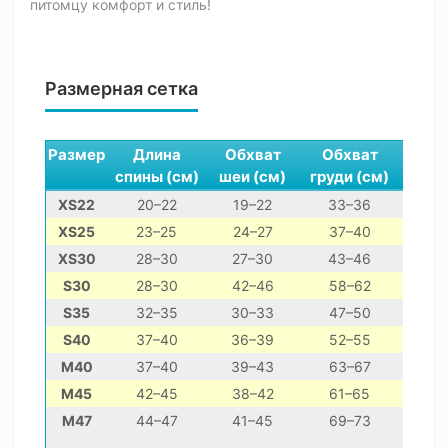
питомцу комфорт и стиль!
Размерная сетка
Размер
Длина
Обхват
Обхват
спины (см)
шеи (см)
груди (см)
XS22
20–22
19–22
33–36
чи
XS25
23–25
24–27
37–40
йорк
XS30
28–30
27–30
43–46
поме
S30
28–30
42–46
58–62
S35
32–35
30–33
47–50
S40
37–40
36–39
52–55
цве
M40
37–40
39–43
63–67
биг
M45
42–45
38–42
61–65
кокер
M47
44–47
41–45
69–73