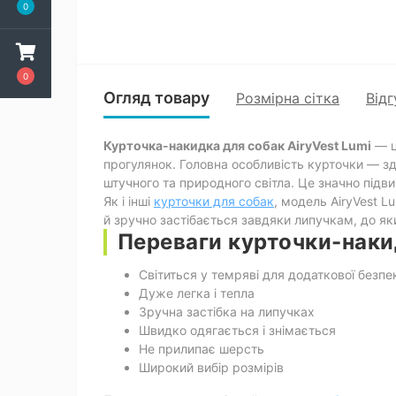
0
0
Огляд товару
Розмірна сітка
Відг
Курточка-накидка для собак AiryVest Lumi
— ц
прогулянок. Головна особливість курточки — з
штучного та природного світла. Це значно підви
Як і інші
курточки для собак
, модель AiryVest L
й зручно застібається завдяки липучкам, до я
Переваги курточки-накид
Світиться у темряві для додаткової безпе
Дуже легка і тепла
Зручна застібка на липучках
Швидко одягається і знімається
Не прилипає шерсть
Широкий вибір розмірів