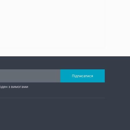
Підписатися
годен з вимогами