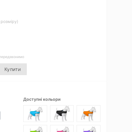
д розміру)
 передзвонимо
Купити
Доступні кольори
Диви