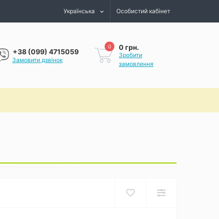
Українська
Особистий кабінет
0 грн.
0
+38 (099) 4715059
Зробити
Замовити дзвінок
замовлення