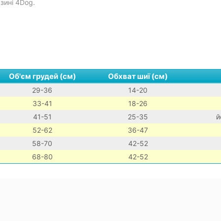
зині 4Dog.
Об'єм грудей (см)
Обхват шиї (см)
29-36
14-20
33-41
18-26
41-51
25-35
й
52-62
36-47
58-70
42-52
68-80
42-52