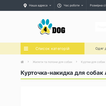
Наша адреса
Час роботи
Розмірна сі
Список категорій
Одяг 
Жилети та попони для собак
Куртки для собак
Курточка-накидка для собак A