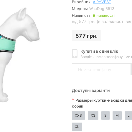
Виробник:
AIRYVEST
Модель:
WauDog 5513
Наявність:
В наявності
від 577 грн. (в залежності ві
577 грн.
Купити в один клік
Введіть номер телефону і ми
Доступні варіанти
*
Размеры куртки-накидки для
собак
XXS
XS
S
M
L
Дивитись відео
XL