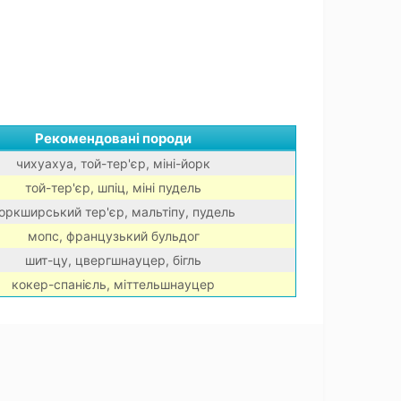
Рекомендовані породи
чихуахуа, той-тер'єр, міні-йорк
той-тер'єр, шпіц, міні пудель
оркширський тер'єр, мальтіпу, пудель
мопс, французький бульдог
шит-цу, цвергшнауцер, бігль
кокер-спанієль, міттельшнауцер