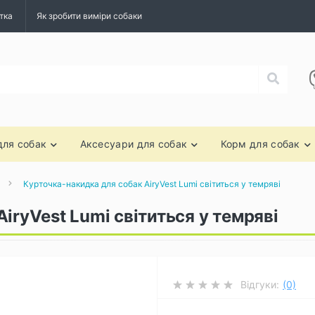
тка
Як зробити виміри собаки
для собак
Аксесуари для собак
Корм для собак
Курточка-накидка для собак AiryVest Lumi світиться у темряві
iryVest Lumi світиться у темряві
Відгуки:
(0)