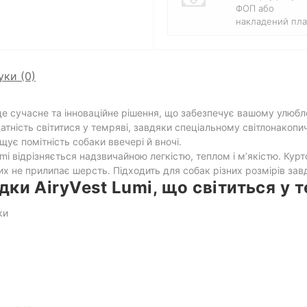
ФОП або
накладений пла
уки (0)
е сучасне та інноваційне рішення, що забезпечує вашому улюбле
датність світитися у темряві, завдяки спеціальному світлонако
щує помітність собаки ввечері й вночі.
umi відрізняється надзвичайною легкістю, теплом і м’якістю. Ку
ких не прилипає шерсть. Підходить для собак різних розмірів з
ки AiryVest Lumi, що світиться у т
ки