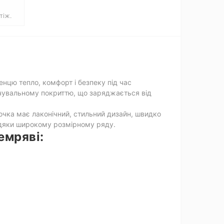
тіж.
нцю тепло, комфорт і безпеку під час
пичувальному покриттю, що заряджається від
рточка має лаконічний, стильний дизайн, швидко
авдяки широкому розмірному ряду.
емряві: