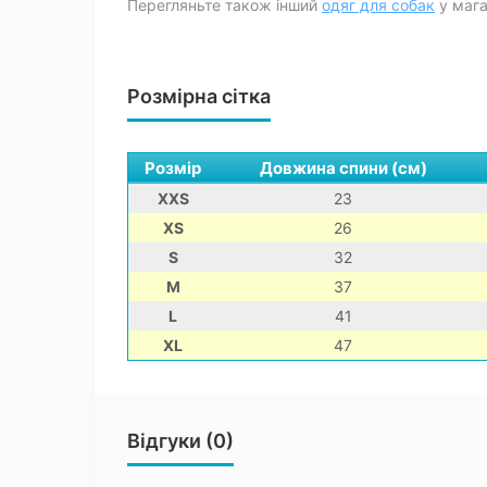
Перегляньте також інший
одяг для собак
у мага
Розмірна сітка
Розмір
Довжина спини (см)
XXS
23
XS
26
S
32
M
37
L
41
XL
47
Відгуки (0)