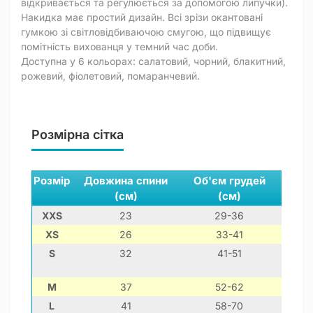
відкривається та регулюється за допомогою липучки).
Накидка має простий дизайн. Всі зрізи окантовані
гумкою зі світловідбиваючою смугою, що підвищує
помітність вихованця у темний час доби.
Доступна у 6 кольорах: салатовий, чорний, блакитний,
рожевий, фіолетовий, помаранчевий.
Розмірна сітка
Розмір
Довжина спини
Об'єм грудей
Обх
(см)
(см)
XXS
23
29-36
1
XS
26
33-41
1
S
32
41-51
2
M
37
52-62
3
L
41
58-70
4