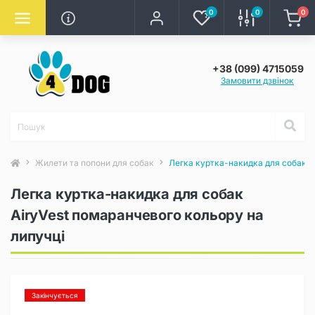
0
0
0
+38 (099) 4715059
Замовити дзвінок
Жилети та попони для собак
Легка куртка-накидка для собак A
Легка куртка-накидка для собак
AiryVest помаранчевого кольору на
липучці
Закінчується