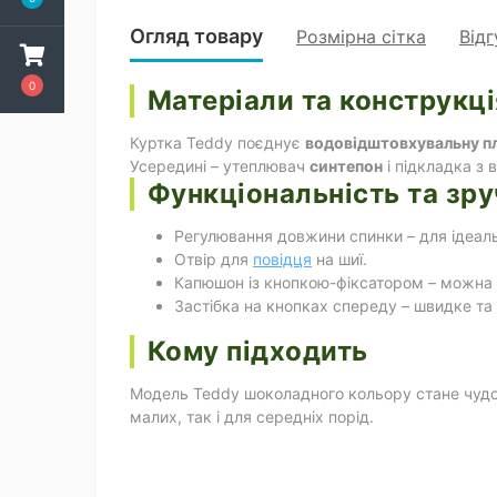
Огляд товару
Розмірна сітка
Відг
0
Матеріали та конструкц
Куртка Teddy поєднує
водовідштовхувальну п
Усередині – утеплювач
синтепон
і підкладка з 
Функціональність та зру
Регулювання довжини спинки – для ідеаль
Отвір для
повідця
на шиї.
Капюшон із кнопкою-фіксатором – можна но
Застібка на кнопках спереду – швидке та
Кому підходить
Модель Teddy шоколадного кольору стане чудо
малих, так і для середніх порід.