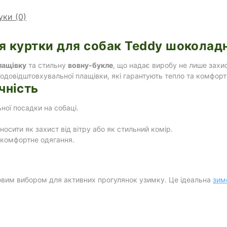
уки (0)
ія куртки для собак Teddy шоколад
лащівку
та стильну
вовну-букле
, що надає виробу не лише захи
водовідштовхувальної плащівки, які гарантують тепло та комфорт
чність
ної посадки на собаці.
сити як захист від вітру або як стильний комір.
 комфортне одягання.
вим вибором для активних прогулянок узимку. Це ідеальна
зим