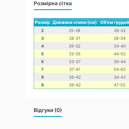
Розмірна сітка
Розмір
Довжина спини (см)
Об'єм грудей
2
25-28
26-32
3
28-31
28-34
4
29-32
34-40
5
32-35
44-52
6
33-37
36-44
7
37-41
54-62
8
38-42
34-42
9
38-42
47-55
Відгуки (0)