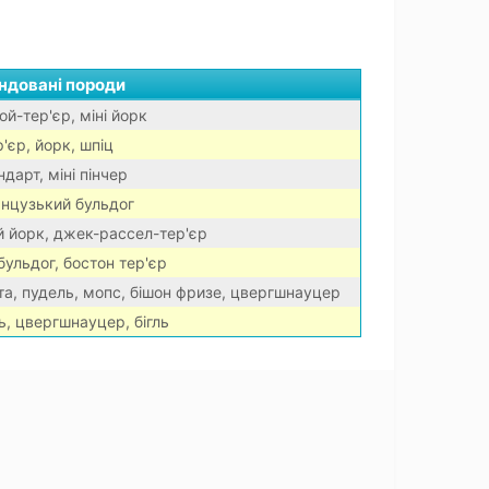
ндовані породи
ой-тер'єр, міні йорк
'єр, йорк, шпіц
дарт, міні пінчер
анцузький бульдог
й йорк, джек-рассел-тер'єр
ульдог, бостон тер'єр
та, пудель, мопс, бішон фризе, цвергшнауцер
ь, цвергшнауцер, бігль