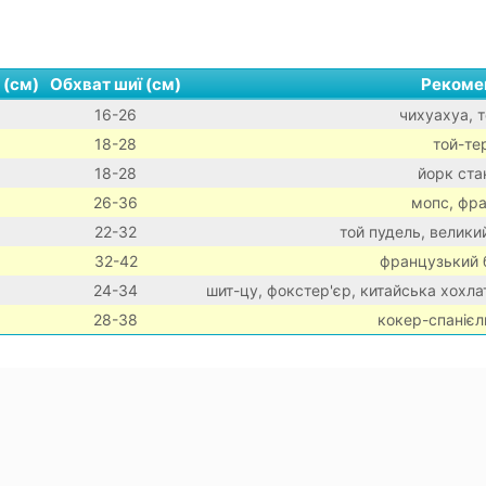
 (см)
Обхват шиї (см)
Рекоме
16-26
чихуахуа, т
18-28
той-тер
18-28
йорк стан
26-36
мопс, фр
22-32
той пудель, велики
32-42
французький б
24-34
шит-цу, фокстер'єр, китайська хохла
28-38
кокер-спанієл