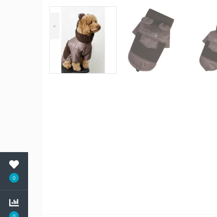
<
0
0