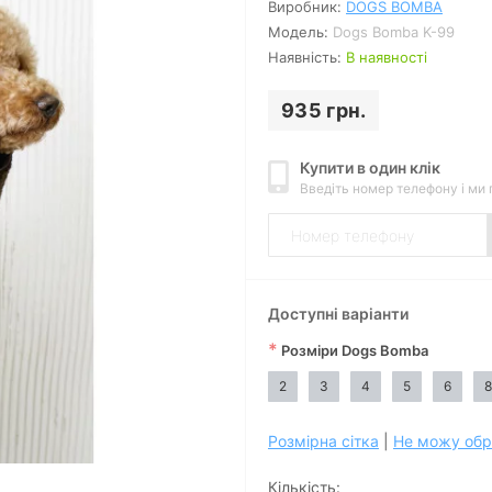
Виробник:
DOGS BOMBA
Модель:
Dogs Bomba K-99
Наявність:
В наявності
935 грн.
Купити в один клік
Введіть номер телефону і ми
Доступні варіанти
*
Розміри Dogs Bomba
2
3
4
5
6
8
Розмірна сітка
|
Не можу обр
Кількість: