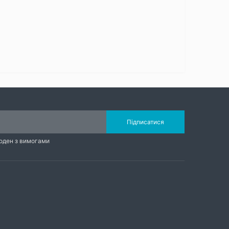
Підписатися
годен з вимогами