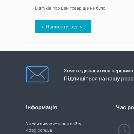
Відгуків про цей товар ще не було.
+ Написати відгук
Хочете дізнаватися першим п
Підпишіться на нашу роз
Інформація
Час р
Умови використання сайту
4dog.com.ua