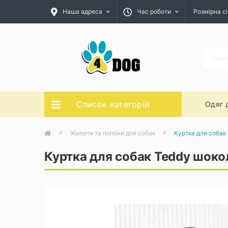
Наша адреса
Час роботи
Розмірна сі
Список категорій
Одяг 
Жилети та попони для собак
Куртка для собак
Куртка для собак Teddy шоко