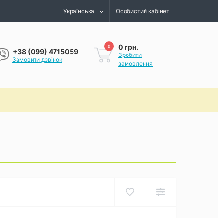
Українська
Особистий кабінет
0 грн.
0
+38 (099) 4715059
Зробити
Замовити дзвінок
замовлення