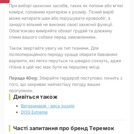
При виборі захисних засобів, таких як попони або м'які
коміри, головним критерієм є розмір. Тісний виріб
може натирати шви або порушувати кровообіг, а
занадто вільний не виконає своєї захисної функції.
Обов'язково виміряйте обхват грудей та довжину
спини вашого собаки перед замовленням.
Також звертайте увагу на тип тканини. Для
післяопераційного періоду краще обирати бавовняні
варіанти, які легко перуться та швидко сохнуть, адже
гігієна в цей час має бути на першому місці.
Порада 4Dog:
Збирайте гардероб поступово: почніть з
того, що закриває найчастішу погоду ваших
прогулянок.
Дивіться також
Ветеринарія - весь розділ
DOG Extreme
Часті запитання про бренд Теремок