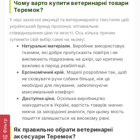
Чому варто купити ветеринарні товари
Теремок?
У ніші захисної амуніції та ветеринарного текстилю цей
український бренд пропонує оптимальне
співвідношення ціни та якості. Ось кілька причин
зупинити свій вибір саме на ньому:
Натуральні матеріали.
Виробник використовує
тканини, які добре пропускають повітря і не
викликають подразнень на шкірі, що критично
важливо в період реабілітації.
Ергономічний крій.
Моделі розроблені так, щоб
не сковувати рухи собаки більше, ніж це
необхідно для лікування, забезпечуючи
максимальний комфорт.
Доступна ціна.
Оскільки виробництво
знаходиться в Україні, вартість товарів значно
нижча за закордонні аналоги, при цьому якість
пошиття залишається на високому рівні.
Фільтр
Як правильно обрати ветеринарні
аксесуари Теремок?