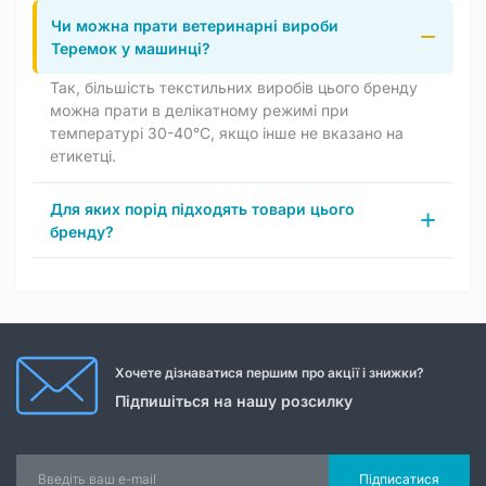
Чи можна прати ветеринарні вироби
Теремок у машинці?
Так, більшість текстильних виробів цього бренду
можна прати в делікатному режимі при
температурі 30-40°C, якщо інше не вказано на
етикетці.
Для яких порід підходять товари цього
бренду?
Хочете дізнаватися першим про акції і знижки?
Підпишіться на нашу розсилку
Підписатися