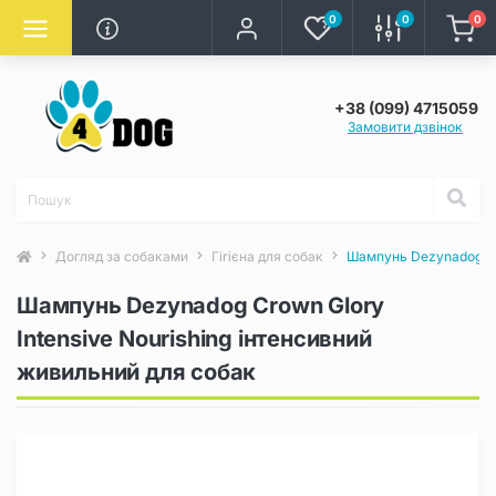
0
0
0
+38 (099) 4715059
Замовити дзвінок
Догляд за собаками
Гігієна для собак
Шампунь Dezynadog Cro
Шампунь Dezynadog Crown Glory
Intensive Nourishing інтенсивний
живильний для собак