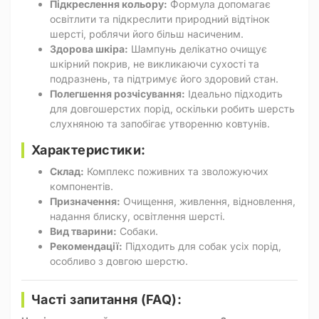
Підкреслення кольору:
Формула допомагає
освітлити та підкреслити природний відтінок
шерсті, роблячи його більш насиченим.
Здорова шкіра:
Шампунь делікатно очищує
шкірний покрив, не викликаючи сухості та
подразнень, та підтримує його здоровий стан.
Полегшення розчісування:
Ідеально підходить
для довгошерстих порід, оскільки робить шерсть
слухняною та запобігає утворенню ковтунів.
Характеристики:
Склад:
Комплекс поживних та зволожуючих
компонентів.
Призначення:
Очищення, живлення, відновлення,
надання блиску, освітлення шерсті.
Вид тварини:
Собаки.
Рекомендації:
Підходить для собак усіх порід,
особливо з довгою шерстю.
Часті запитання (FAQ):