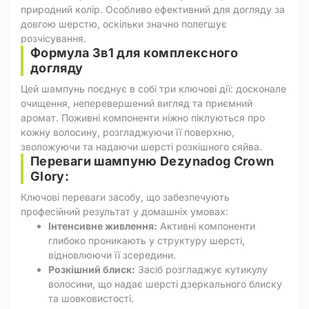
природний колір. Особливо ефективний для догляду за
довгою шерстю, оскільки значно полегшує
розчісування.
Формула 3в1 для комплексного
догляду
Цей шампунь поєднує в собі три ключові дії: досконале
очищення, неперевершений вигляд та приємний
аромат. Поживні компоненти ніжно піклуються про
кожну волосину, розгладжуючи її поверхню,
зволожуючи та надаючи шерсті розкішного сяйва.
Переваги шампуню Dezynadog Crown
Glory:
Ключові переваги засобу, що забезпечують
професійний результат у домашніх умовах:
Інтенсивне живлення:
Активні компоненти
глибоко проникають у структуру шерсті,
відновлюючи її зсередини.
Розкішний блиск:
Засіб розгладжує кутикулу
волосини, що надає шерсті дзеркального блиску
та шовковистості.