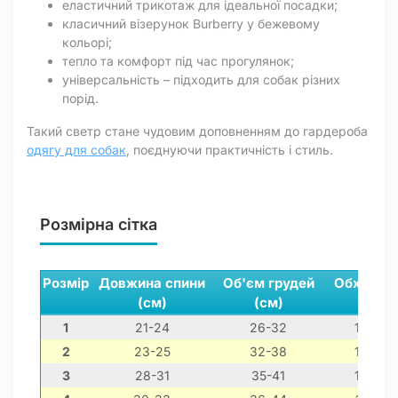
еластичний трикотаж для ідеальної посадки;
класичний візерунок Burberry у бежевому
кольорі;
тепло та комфорт під час прогулянок;
універсальність – підходить для собак різних
порід.
Такий светр стане чудовим доповненням до гардероба
одягу для собак
, поєднуючи практичність і стиль.
Розмірна сітка
Розмір
Довжина спини
Об'єм грудей
Обхват ш
(см)
(см)
(см)
1
21-24
26-32
14-24
2
23-25
32-38
13-26
3
28-31
35-41
18-28