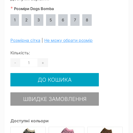
*
Розміри Dogs Bomba
1
2
3
5
6
7
8
Розмірна сітка
|
Не можу обрати розмір
Кількість:
-
+
ДО КОШИКА
ШВИДКЕ ЗАМОВЛЕННЯ
Доступні кольори