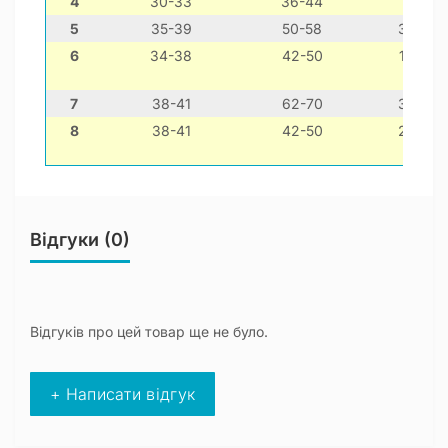
4
30-33
36-44
15-30
5
35-39
50-58
30-40
6
34-38
42-50
16-32
7
38-41
62-70
34-44
8
38-41
42-50
24-34
Відгуки (0)
Відгуків про цей товар ще не було.
+ Написати відгук